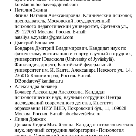
konstantin.bochaver@gmail.com
Наталия Зязина
Зязина Наталия Александровна. Клинический психолог,
преподаватель, Московский государственный
психолого-педагогический университет, Сретенка ул.,
29, 127051 Москва, Россия. E-mail:
nataliya.a.zyazina@gmail.com
Дмитрий Бондарев
Бондарев Дмитрий Владимирович. Кандидат наук по
физическому воспитанию и спорту, научный сотрудник,
университет Ювяскюля (University of Jyväskylä),
Финляндия, доцент, Балтийский федеральный
университет им. И. Канта, Александра Невского ул., 14,
236016 Калининград, Россия. E-mail:
DBondarev@kantiana.ru
Александра Бочавер
Бочавер Александра Алексеевна. Кандидат
психологических наук, научный сотрудник Центра
исследований современного детства, Институт
образования НИУ ВШЭ, Покровский бул., 11, 109028
Москва, Россия. E-mail: abochaver@hse.ru
Лидия Довжик
Довжик Лидия Михайловна. Кандидат психологических
наук, научный сотрудник лаборатории «Психология
спорта», Московский институт психоанализа,