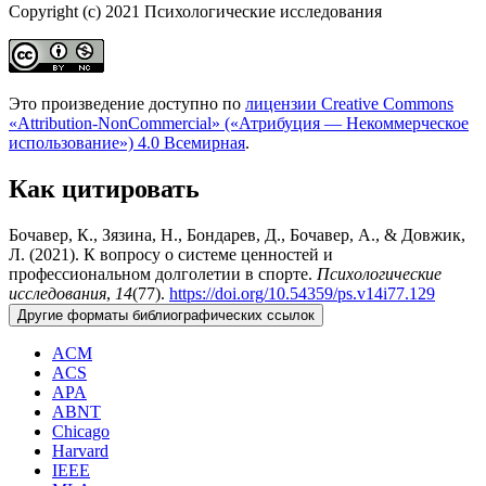
Copyright (c) 2021 Психологические исследования
Это произведение доступно по
лицензии Creative Commons
«Attribution-NonCommercial» («Атрибуция — Некоммерческое
использование») 4.0 Всемирная
.
Как цитировать
Бочавер, К., Зязина, Н., Бондарев, Д., Бочавер, А., & Довжик,
Л. (2021). К вопросу о системе ценностей и
профессиональном долголетии в спорте.
Психологические
исследования
,
14
(77).
https://doi.org/10.54359/ps.v14i77.129
Другие форматы библиографических ссылок
ACM
ACS
APA
ABNT
Chicago
Harvard
IEEE