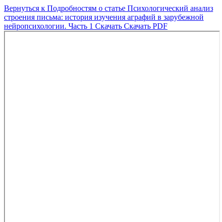
Вернуться к Подробностям о статье
Психологический анализ
строения письма: история изучения аграфий в зарубежной
нейропсихологии. Часть 1
Скачать
Скачать PDF