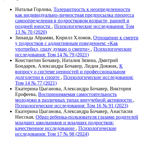
Наталья Горлова,
Толерантность к неопределенности
как индивидуально-личностная предпосылка процесса
самоопределения в подростковом возрасте, ранней и
поздней юности
,
Психологические исследования: Том
13 № 70 (2020)
Зинаида Абрамян, Кирилл Хломов,
Отношение к смерти
у подростков с аддиктивным поведением: «Как
употребил, сразу думаю о смерти»
,
Психологические
исследования: Том 14 № 79 (2021)
Константин Бочавер, Наталия Зязина, Дмитрий
Бондарев, Александра Бочавер, Лидия Довжик,
К
вопросу о системе ценностей и профессиональном
долголетии в спорте
,
Психологические исследования:
Том 14 № 77 (2021)
Екатерина Цыганова, Александра Бочавер, Виктория
Ерофеева,
Воспринимаемая самостоятельность
молодежи в различных типах внеучебной активности
,
Психологические исследования: Том 16 № 91 (2023)
Екатерина Цыганова, Александра Бочавер, Анастасия
Нисская,
Образ ребенка-пользователя глазами родителей
младших школьников и младших подростков:
качественное исследование
,
Психологические
исследования: Том 17 № 98 (2024)