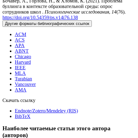
Бочавер, А., Горлова, Н., & Хломов, К. (2021). Проблема
буллинга в контексте образовательной среды: опрос
сотрудников школ .
Психологические исследования
,
14
(76).
https://doi.org/10.54359/ps.v14i76.138
Другие форматы библиографических ссылок
ACM
ACS
APA
ABNT
Chicago
Harvard
IEEE
MLA
Turabian
Vancouver
AMA
Скачать ссылку
Endnote/Zotero/Mendeley (RIS)
BibTeX
Наиболее читаемые статьи этого автора
(авторов)