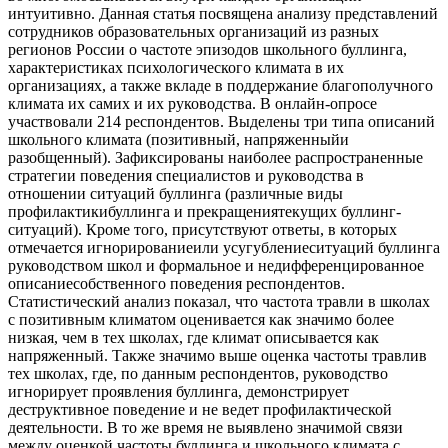
интуитивно. Данная статья посвящена анализу представлений
сотрудников образовательных организаций из разных
регионов России о частоте эпизодов школьного буллинга,
характеристиках психологического климата в их
организациях, а также вкладе в поддержание благополучного
климата их самих и их руководства. В онлайн-опросе
участвовали 214 респондентов. Выделены три типа описаний
школьного климата (позитивный, напряженныйи
разобщенный). Зафиксированы наиболее распространенные
стратегии поведения специалистов и руководства в
отношении ситуаций буллинга (различные виды
профилактикибуллинга и прекращениятекущих буллинг-
ситуаций). Кроме того, присутствуют ответы, в которых
отмечается игнорированиеили усугублениеситуаций буллинга
руководством школ и формальное и недифференцированное
описаниесобственного поведения респондентов.
Статистический анализ показал, что частота травли в школах
с позитивным климатом оценивается как значимо более
низкая, чем в тех школах, где климат описывается как
напряженный. Также значимо выше оценка частоты травлив
тех школах, где, по данным респондентов, руководство
игнорирует проявления буллинга, демонстрирует
деструктивное поведение и не ведет профилактической
деятельности. В то же время не выявлено значимой связи
между оценкой частоты буллинга и школьного климата с