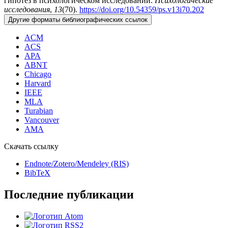
гипотез в психологическом исследовании.
Психологические
исследования
,
13
(70).
https://doi.org/10.54359/ps.v13i70.202
Другие форматы библиографических ссылок
ACM
ACS
APA
ABNT
Chicago
Harvard
IEEE
MLA
Turabian
Vancouver
AMA
Скачать ссылку
Endnote/Zotero/Mendeley (RIS)
BibTeX
Последние публикации