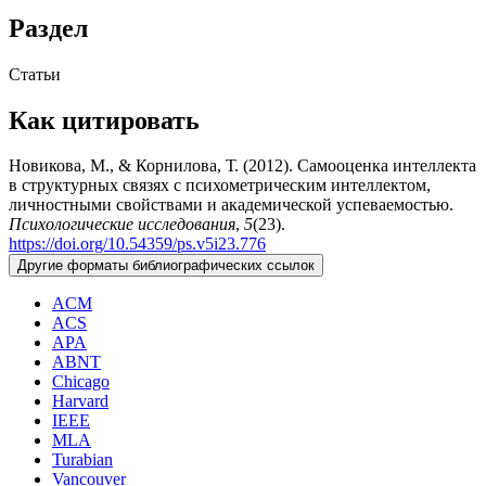
Раздел
Статьи
Как цитировать
Новикова, М., & Корнилова, Т. (2012). Самооценка интеллекта
в структурных связях с психометрическим интеллектом,
личностными свойствами и академической успеваемостью.
Психологические исследования
,
5
(23).
https://doi.org/10.54359/ps.v5i23.776
Другие форматы библиографических ссылок
ACM
ACS
APA
ABNT
Chicago
Harvard
IEEE
MLA
Turabian
Vancouver