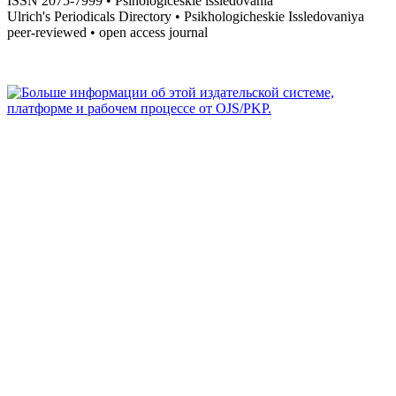
ISSN 2075-7999 • Psihologičeskie issledovaniâ
Ulrich's Periodicals Directory • Psikhologicheskie Issledovaniya
peer-reviewed • open access journal