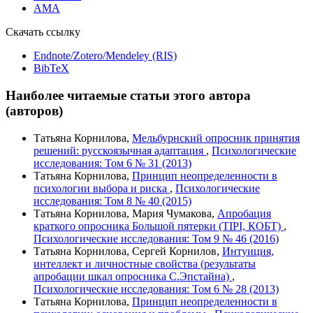
AMA
Скачать ссылку
Endnote/Zotero/Mendeley (RIS)
BibTeX
Наиболее читаемые статьи этого автора
(авторов)
Татьяна Корнилова,
Мельбурнский опросник принятия
решений: русскоязычная адаптация
,
Психологические
исследования: Том 6 № 31 (2013)
Татьяна Корнилова,
Принцип неопределенности в
психологии выбора и риска
,
Психологические
исследования: Том 8 № 40 (2015)
Татьяна Корнилова, Мария Чумакова,
Апробация
краткого опросника Большой пятерки (TIPI, КОБТ)
,
Психологические исследования: Том 9 № 46 (2016)
Татьяна Корнилова, Сергей Корнилов,
Интуиция,
интеллект и личностные свойства (результаты
апробации шкал опросника С.Эпстайна)
,
Психологические исследования: Том 6 № 28 (2013)
Татьяна Корнилова,
Принцип неопределенности в