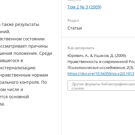
Том 2 № 3 (2009)
Раздел
а также результаты
Статьи
аний,
вственном состоянии
рассматривает причины
Как цитировать
чшения положения. Среди
Юревич, А., & Ушаков, Д. (2009).
авшегося в
Нравственность в современной Рос
экстернализацию
Психологические исследования
,
2
(3).
https://doi.org/10.54359/ps.v2i3.1013
 нравственным нормам
рального контроля. По
Другие форматы библиографически
ссылок
том числе и
ется основной
ва.