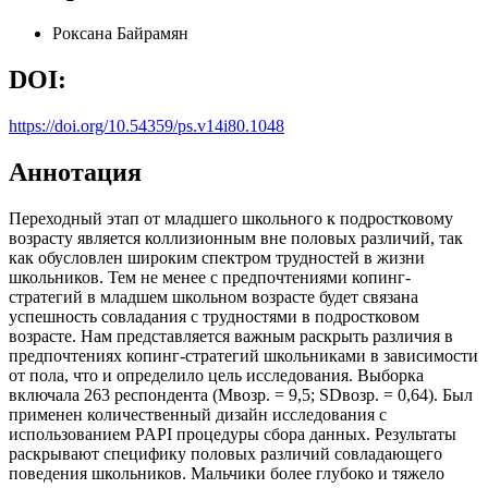
Роксана Байрамян
DOI:
https://doi.org/10.54359/ps.v14i80.1048
Аннотация
Переходный этап от младшего школьного к подростковому
возрасту является коллизионным вне половых различий, так
как обусловлен широким спектром трудностей в жизни
школьников. Тем не менее с предпочтениями копинг-
стратегий в младшем школьном возрасте будет связана
успешность совладания с трудностями в подростковом
возрасте. Нам представляется важным раскрыть различия в
предпочтениях копинг-стратегий школьниками в зависимости
от пола, что и определило цель исследования. Выборка
включала 263 респондента (Мвозр. = 9,5; SDвозр. = 0,64). Был
применен количественный дизайн исследования с
использованием PAPI процедуры сбора данных. Результаты
раскрывают специфику половых различий совладающего
поведения школьников. Мальчики более глубоко и тяжело