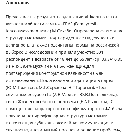
Аннотация
Представлены результаты адаптации «Шкалы оценки
жизнеспособности семьи» –FRAS (Familyresil-
ienceassessmentscale) М.Сиксби. Определена факторная
структура методики, подтверждена ее надеж-ность и
валидность, а также подсчитаны нормы на российской
выборке.В исследовании приняли уча-стие 331
респондент в возрасте от 18 лет до 65 лет (ср. 33,5+10,8),
из них 38,4% мужчин и 61,6% жен-щин.Для
подтверждения конструктной валидности были
использованы «Шкала взаимной адаптации в паре»
(Ю.М.Полякова, М.Г.Сорокова, Н.Г.Гаранян), «Тест
семейных ресурсов II» (А.В.Махнач, Ю.В.Постылякова),
тест «Жизнеспособность человека» (Е.А.Рыльская). С
помощью эксплораторного и конфирматорного ФА была
получена четырехфакторная структура методики,
включающая субшкалы: «семейная коммуникация и
связность», «позитивный прогноз и решение проблем»,