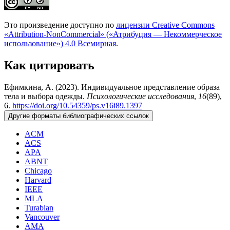
Это произведение доступно по
лицензии Creative Commons
«Attribution-NonCommercial» («Атрибуция — Некоммерческое
использование») 4.0 Всемирная
.
Как цитировать
Ефимкина, А. (2023). Индивидуальное представление образа
тела и выбора одежды.
Психологические исследования
,
16
(89),
6.
https://doi.org/10.54359/ps.v16i89.1397
Другие форматы библиографических ссылок
ACM
ACS
APA
ABNT
Chicago
Harvard
IEEE
MLA
Turabian
Vancouver
AMA