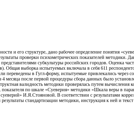
ости и его структуре, дано рабочее определение понятия «суев
зультаты проверки психометрических показателей методики. Да
 представителями субкультуры российских городов. Оценка час
лов). Общая выборка испытуемых включала в себя 611 респонден
ыли переведены в Гугл-форму, испытуемые привлекались через с
 4 месяца после первой процедуры сбора данных было установле
онструктная валидность методики проверялась путем вычисления 
 показателя по шкале «Суеверия» методики «Шкала веры в паран
суеверий» И.Я.Стояновой. В соответствии с результатами корр
 результаты стандартизации методики, инструкция к ней и текст