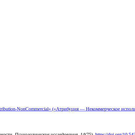
tribution-NonCommercial» («Атрибуция — Некоммерческое исполь
рности.
Психологические исследования
,
14
(75).
https://doi.org/10.5