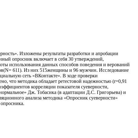
ерность». Изложены результаты разработки и апробации
нный опросник включает в себя 30 утверждений,
тоты использования данных способов поведения и верований
тов(N= 611). Из них 515женщины и 96 мужчин. Исследование
оциальную сеть «ВКонтакте». В ходе проверки
но, что методика обладает ретестовой надежностью (r=0,91
коэффициентов корреляции показателя суеверности,
ормальное» Дж. Тобасика (в адаптации Д.С. Григорьева) и
еляционного анализа методика «Опросник суеверности»
 опросника.