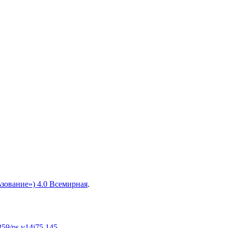
зование») 4.0 Всемирная
.
4359/ps.v14i75.145