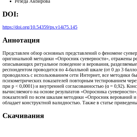
Резеда Акбирова
DOI:
https://doi.org/10.54359/ps.v14i75.145
Аннотация
Представлен обзор основных представлений о феномене суеверн
оригинальной методики «Опросник суеверности», отражены ре
описывающих ритуальное поведение и верования, разделяемые
респондентом проводится по 4-балльной шкале (от 0 до 3 бал
проводилось с использованием сети Интернет, все методики б
психометрических показателей повторным тестированием через
при p < 0,0001) и внутренней согласованностью (α = 0,92). К
вычисляемого на основе результатов «Опросника суеверности»,
показателей по всем шкалам методики «Опросник верований и 
обладает конструктной валидностью. Также в статье приведены
Скачивания