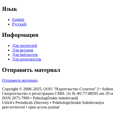
Язык
English
Русский
Информация
Для читателей
Для авторов
Для библиотек
Для рецензентов
Отправить материал
Отправить материал
Copyright © 2008–2025, ООО "Издательство Солитон" [= Soliton 
Свидетельство о регистрации СМИ: Эл №
ФС
77-88595
от 29 о
ISSN 2075-7999 • Psihologičeskie issledovaniâ
Ulrich's Periodicals Directory • Psikhologicheskie Issledovaniya
peer-reviewed • open access journal