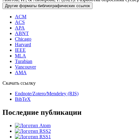
Другие форматы библиографических ссылок
ACM
ACS
APA
ABNT
Chicago
Harvard
IEEE
MLA
Turabian
Vancouver
AMA
Скачать ссылку
Endnote/Zotero/Mendeley (RIS)
BibTeX
Последние публикации