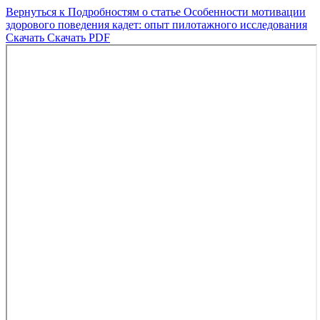
Вернуться к Подробностям о статье
Особенности мотивации
здорового поведения кадет: опыт пилотажного исследования
Скачать
Скачать PDF