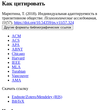
Как цитировать
Марютина, Т. (2018). Индивидуальная адаптируемость в
транзитивном обществе.
Психологические исследования
,
11
(57).
https://doi.org/10.54359/ps.v11i57.324
Другие форматы библиографических ссылок
ACM
ACS
APA
ABNT
Chicago
Harvard
IEEE
MLA
Turabian
Vancouver
AMA
Скачать ссылку
Endnote/Zotero/Mendeley (RIS)
BibTeX