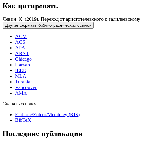
Как цитировать
Левин, К. (2019). Переход от аристотелевского к галилеевско
Другие форматы библиографических ссылок
ACM
ACS
APA
ABNT
Chicago
Harvard
IEEE
MLA
Turabian
Vancouver
AMA
Скачать ссылку
Endnote/Zotero/Mendeley (RIS)
BibTeX
Последние публикации