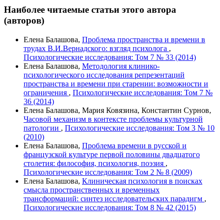
Наиболее читаемые статьи этого автора
(авторов)
Елена Балашова,
Проблема пространства и времени в
трудах В.И.Вернадского: взгляд психолога
,
Психологические исследования: Том 7 № 33 (2014)
Елена Балашова,
Методология клинико-
психологического исследования репрезентаций
пространства и времени при старении: возможности и
ограничения
,
Психологические исследования: Том 7 №
36 (2014)
Елена Балашова, Мария Ковязина, Константин Сурнов,
Часовой механизм в контексте проблемы культурной
патологии
,
Психологические исследования: Том 3 № 10
(2010)
Елена Балашова,
Проблема времени в русской и
французской культуре первой половины двадцатого
столетия: философия, психология, поэзия
,
Психологические исследования: Том 2 № 8 (2009)
Елена Балашова,
Клиническая психология в поисках
смысла пространственных и временных
трансформаций: синтез исследовательских парадигм
,
Психологические исследования: Том 8 № 42 (2015)