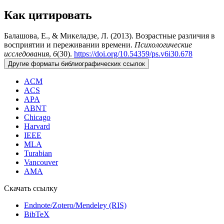
Как цитировать
Балашова, Е., & Микеладзе, Л. (2013). Возрастные различия в
восприятии и переживании времени.
Психологические
исследования
,
6
(30).
https://doi.org/10.54359/ps.v6i30.678
Другие форматы библиографических ссылок
ACM
ACS
APA
ABNT
Chicago
Harvard
IEEE
MLA
Turabian
Vancouver
AMA
Скачать ссылку
Endnote/Zotero/Mendeley (RIS)
BibTeX