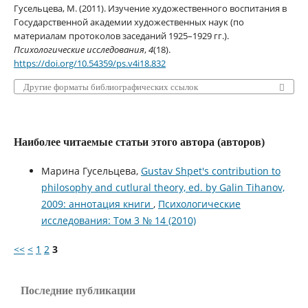
Гусельцева, М. (2011). Изучение художественного воспитания в
Государственной академии художественных наук (по
материалам протоколов заседаний 1925–1929 гг.).
Психологические исследования
,
4
(18).
https://doi.org/10.54359/ps.v4i18.832
Другие форматы библиографических ссылок
Наиболее читаемые статьи этого автора (авторов)
Марина Гусельцева,
Gustav Shpet's contribution to
philosophy and cutlural theory, ed. by Galin Tihanov,
2009: аннотация книги
,
Психологические
исследования: Том 3 № 14 (2010)
<<
<
1
2
3
Последние публикации