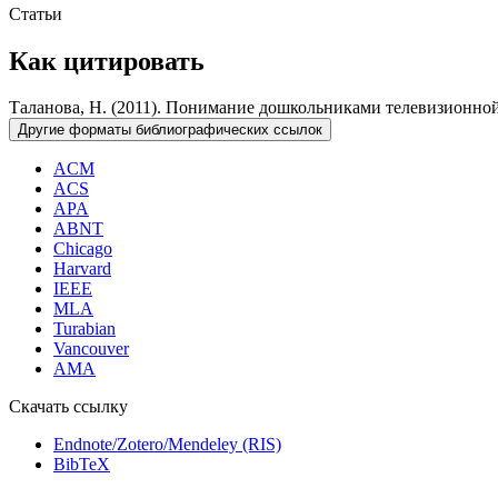
Статьи
Как цитировать
Таланова, Н. (2011). Понимание дошкольниками телевизионно
Другие форматы библиографических ссылок
ACM
ACS
APA
ABNT
Chicago
Harvard
IEEE
MLA
Turabian
Vancouver
AMA
Скачать ссылку
Endnote/Zotero/Mendeley (RIS)
BibTeX