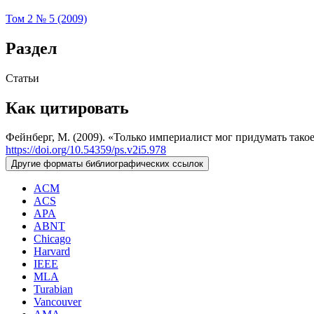
Том 2 № 5 (2009)
Раздел
Статьи
Как цитировать
Фейнберг, М. (2009). «Только империалист мог придумать тако
https://doi.org/10.54359/ps.v2i5.978
Другие форматы библиографических ссылок
ACM
ACS
APA
ABNT
Chicago
Harvard
IEEE
MLA
Turabian
Vancouver