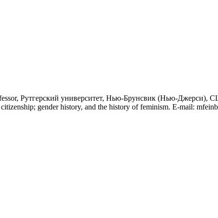
ofessor, Рутгерский университет, Нью-Брунсвик (Нью-Джерси), США. R
d citizenship; gender history, and the history of feminism. E-mail: mfei