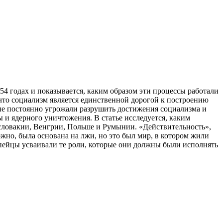
4 годах и показывается, каким образом эти процессы работали
 что социализм является единственной дорогой к построению
рые постоянно угрожали разрушить достижения социализма и
и ядерного уничтожения. В статье исследуется, каким
ословакии, Венгрии, Польше и Румынии. «Действительность»,
но, была основана на лжи, но это был мир, в котором жили
опейцы усваивали те роли, которые они должны были исполнять