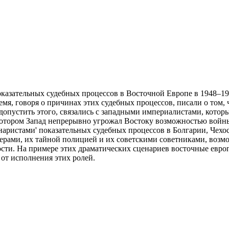
казательных судебных процессов в Восточной Европе в 1948–195
мя, говоря о причинах этих судебных процессов, писали о том,
 допустить этого, связались с западными империалистами, кото
отором Запад непрерывно угрожал Востоку возможностью войны 
енаристами' показательных судебных процессов в Болгарии, Чех
рами, их тайной полицией и их советскими советниками, возмож
ости. На примере этих драматических сценариев восточные евр
 от исполнения этих ролей.