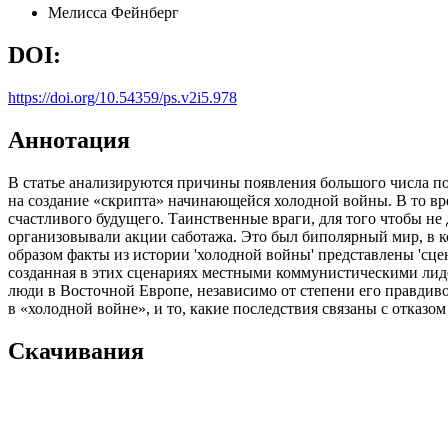
Мелисса Фейнберг
DOI:
https://doi.org/10.54359/ps.v2i5.978
Аннотация
В статье анализируются причины появления большого числа по
на создание «скрипта» начинающейся холодной войны. В то вре
счастливого будущего. Таинственные враги, для того чтобы не
организовывали акции саботажа. Это был биполярный мир, в к
образом факты из истории 'холодной войны' представлены 'сц
созданная в этих сценариях местными коммунистическими лиде
люди в Восточной Европе, независимо от степени его правдив
в «холодной войне», и то, какие последствия связаны с отказом
Скачивания