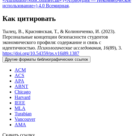
«Attribution-NonCommercial» («Атрибуция — Некоммерческое
использование») 4.0 Всемирная
.
Как цитировать
Тылец, В., Краснянская, Т., & Колиниченко, И. (2023).
Персональные концепции безопасности студентов
экономического профиля: содержание и связь с
идентичностью.
Психологические исследования
,
16
(89), 3.
https://doi.org/10.54359/ps.v16i89.1387
Другие форматы библиографических ссылок
ACM
ACS
APA
ABNT
Chicago
Harvard
IEEE
MLA
Turabian
Vancouver
AMA
Скачать ссылку