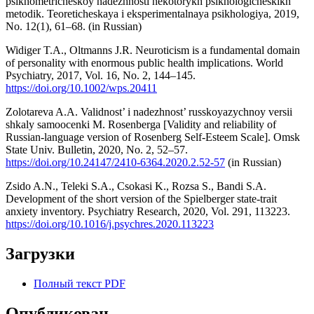
psikhometricheskoy nadezhnosti nekotorykh psikhologicheskikh
metodik. Teoreticheskaya i eksperimentalnaya psikhologiya, 2019,
No. 12(1), 61–68. (in Russian)
Widiger T.A., Oltmanns J.R. Neuroticism is a fundamental domain
of personality with enormous public health implications. World
Psychiatry, 2017, Vol. 16, No. 2, 144–145.
https://doi.org/10.1002/wps.20411
Zolotareva A.A. Validnost’ i nadezhnost’ russkoyazychnoy versii
shkaly samoocenki M. Rosenberga [Validity and reliability of
Russian‑language version of Rosenberg Self‑Esteem Scale]. Omsk
State Univ. Bulletin, 2020, No. 2, 52–57.
https://doi.org/10.24147/2410-6364.2020.2.52-57
(in Russian)
Zsido A.N., Teleki S.A., Csokasi K., Rozsa S., Bandi S.A.
Development of the short version of the Spielberger state-trait
anxiety inventory. Psychiatry Research, 2020, Vol. 291, 113223.
https://doi.org/10.1016/j.psychres.2020.113223
Загрузки
Полный текст PDF
Опубликован