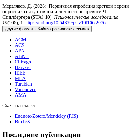
Мерзляков, Д. (2026). Первичная апробация краткой версии
опросника ситуативной и личностной тревоги Ч.
Спилбергера (STAI-10).
Психологические исследования
,
19
(106), 1.
https://doi.org/10.54359/ps.v19i106.2076
Другие форматы библиографических ссылок
ACM
ACS
APA
ABNT
Chicago
Harvard
IEEE
MLA
Turabian
Vancouver
AMA
Скачать ссылку
Endnote/Zotero/Mendeley (RIS)
BibTeX
Последние публикации