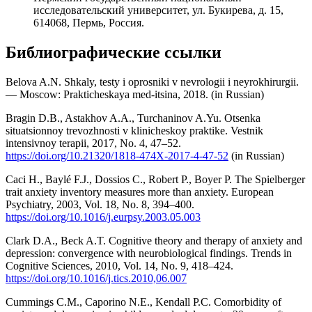
исследовательский университет, ул. Букирева, д. 15,
614068, Пермь, Россия.
Библиографические ссылки
Belova A.N. Shkaly, testy i oprosniki v nevrologii i neyrokhirurgii.
— Moscow: Prakticheskaya med-itsina, 2018. (in Russian)
Bragin D.B., Astakhov A.A., Turchaninov A.Yu. Otsenka
situatsionnoy trevozhnosti v klinicheskoy praktike. Vestnik
intensivnoy terapii, 2017, No. 4, 47–52.
https://doi.org/10.21320/1818-474X-2017-4-47-52
(in Russian)
Caci H., Baylé F.J., Dossios C., Robert P., Boyer P. The Spielberger
trait anxiety inventory measures more than anxiety. European
Psychiatry, 2003, Vol. 18, No. 8, 394–400.
https://doi.org/10.1016/j.eurpsy.2003.05.003
Clark D.A., Beck A.T. Cognitive theory and therapy of anxiety and
depression: convergence with neurobiological findings. Trends in
Cognitive Sciences, 2010, Vol. 14, No. 9, 418–424.
https://doi.org/10.1016/j.tics.2010,06.007
Cummings C.M., Caporino N.E., Kendall P.C. Comorbidity of