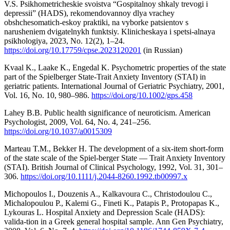
V.S. Psikhometricheskie svoistva “Gospitalnoy shkaly trevogi i
depressii” (HADS), rekomendovannoy dlya vrachey
obshchesomatich-eskoy praktiki, na vyborke patsientov s
narusheniem dvigatelnykh funktsiy. Klinicheskaya i spetsi-alnaya
psikhologiya, 2023, No. 12(2), 1–24.
https://doi.org/10.17759/cpse.2023120201
(in Russian)
Kvaal K., Laake K., Engedal K. Psychometric properties of the state
part of the Spielberger State-Trait Anxiety Inventory (STAI) in
geriatric patients. International Journal of Geriatric Psychiatry, 2001,
Vol. 16, No. 10, 980–986.
https://doi.org/10.1002/gps.458
Lahey B.B. Public health significance of neuroticism. American
Psychologist, 2009, Vol. 64, No. 4, 241–256.
https://doi.org/10.1037/a0015309
Marteau T.M., Bekker H. The development of a six-item short-form
of the state scale of the Spiel-berger State — Trait Anxiety Inventory
(STAI). British Journal of Clinical Psychology, 1992, Vol. 31, 301–
306.
https://doi.org/10.1111/j.2044-8260.1992.tb00997.x
Michopoulos I., Douzenis A., Kalkavoura C., Christodoulou C.,
Michalopoulou P., Kalemi G., Fineti K., Patapis P., Protopapas K.,
Lykouras L. Hospital Anxiety and Depression Scale (HADS):
valida-tion in a Greek general hospital sample. Ann Gen Psychiatry,