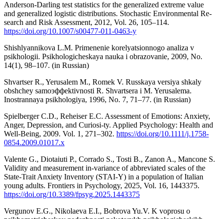
Anderson-Darling test statistics for the generalized extreme value
and generalized logistic distributions. Stochastic Environmental Re-
search and Risk Assessment, 2012, Vol. 26, 105–114.
https://doi.org/10.1007/s00477-011-0463-y
Shishlyannikova L.M. Primenenie korelyatsionnogo analiza v
psikhologii. Psikhologicheskaya nauka i obrazovanie, 2009, No.
14(1), 98–107. (in Russian)
Shvartser R., Yerusalem M., Romek V. Russkaya versiya shkaly
obshchey samoэффektivnosti R. Shvartsera i M. Yerusalema.
Inostrannaya psikhologiya, 1996, No. 7, 71–77. (in Russian)
Spielberger C.D., Reheiser E.C. Assessment of Emotions: Anxiety,
Anger, Depression, and Curiosi-ty. Applied Psychology: Health and
Well-Being, 2009. Vol. 1, 271–302.
https://doi.org/10.1111/j.1758-
0854.2009.01017.x
Valente G., Diotaiuti P., Corrado S., Tosti B., Zanon A., Mancone S.
Validity and measurement in-variance of abbreviated scales of the
State-Trait Anxiety Inventory (STAI-Y) in a population of Italian
young adults. Frontiers in Psychology, 2025, Vol. 16, 1443375.
https://doi.org/10.3389/fpsyg.2025.1443375
Vergunov E.G., Nikolaeva E.I., Bobrova Yu.V. K voprosu o