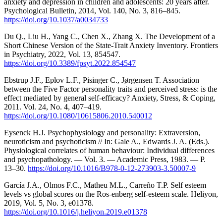
anxiety and depression in children and adolescents: 20 years after.
Psychological Bulletin, 2014, Vol. 140, No. 3, 816–845.
https://doi.org/10.1037/a0034733
Du Q., Liu H., Yang C., Chen X., Zhang X. The Development of a
Short Chinese Version of the State-Trait Anxiety Inventory. Frontiers
in Psychiatry, 2022, Vol. 13, 854547.
https://doi.org/10.3389/fpsyt.2022.854547
Ebstrup J.F., Eplov L.F., Pisinger C., Jørgensen T. Association
between the Five Factor personality traits and perceived stress: is the
effect mediated by general self-efficacy? Anxiety, Stress, & Coping,
2011. Vol. 24, No. 4, 407–419.
https://doi.org/10.1080/10615806.2010.540012
Eysenck H.J. Psychophysiology and personality: Extraversion,
neuroticism and psychoticism // In: Gale A., Edwards J. A. (Eds.).
Physiological correlates of human behaviour: Individual differences
and psychopathology. — Vol. 3. — Academic Press, 1983. — P.
13–30.
https://doi.org/10.1016/B978-0-12-273903-3.50007-9
García J.A., Olmos F.C., Matheu M.L., Carreño T.P. Self esteem
levels vs global scores on the Ros-enberg self-esteem scale. Heliyon,
2019, Vol. 5, No. 3, e01378.
https://doi.org/10.1016/j.heliyon.2019.e01378