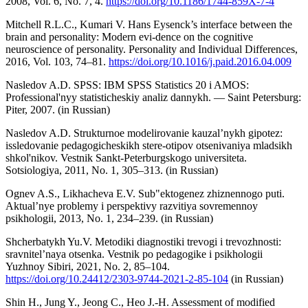
2008, Vol. 6, No. 7, 4.
https://doi.org/10.1186/1744-859X-7-4
Mitchell R.L.C., Kumari V. Hans Eysenck’s interface between the
brain and personality: Modern evi-dence on the cognitive
neuroscience of personality. Personality and Individual Differences,
2016, Vol. 103, 74–81.
https://doi.org/10.1016/j.paid.2016.04.009
Nasledov A.D. SPSS: IBM SPSS Statistics 20 i AMOS:
Professional'nyy statisticheskiy analiz dannykh. — Saint Petersburg:
Piter, 2007. (in Russian)
Nasledov A.D. Strukturnoe modelirovanie kauzal’nykh gipotez:
issledovanie pedagogicheskikh stere-otipov otsenivaniya mladsikh
shkol'nikov. Vestnik Sankt-Peterburgskogo universiteta.
Sotsiologiya, 2011, No. 1, 305–313. (in Russian)
Ognev A.S., Likhacheva E.V. Sub"ektogenez zhiznennogo puti.
Aktual’nye problemy i perspektivy razvitiya sovremennoy
psikhologii, 2013, No. 1, 234–239. (in Russian)
Shcherbatykh Yu.V. Metodiki diagnostiki trevogi i trevozhnosti:
sravnitel’naya otsenka. Vestnik po pedagogike i psikhologii
Yuzhnoy Sibiri, 2021, No. 2, 85–104.
https://doi.org/10.24412/2303-9744-2021-2-85-104
(in Russian)
Shin H., Jung Y., Jeong C., Heo J.-H. Assessment of modified