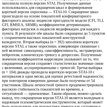
заполнила полную версию STAI. Полученные данные
использовались для сокращения шкал и формирования
короткой версии опросника — STAI-10. Сокращение шкал
происходило на основе показателей конфирматорного
факторного анализа: индексов пригодности модели (CFI, TLI,
GFI, RMSEA, SRMR), коэффициентов детерминации,
факторных нагрузок и индексов модификации для каждого
пункта. В результате обе шкалы были сокращены до 5 пунктов
с сохранением высоких показателей конструктной
валидности. Вторая выборка (n = 392) заполняла короткую
версию STAI, а также опросники, измеряющие связанные с
ней явления: самооценку, самоэффективность, экстраверсию,
нейротизм, клиническую тревогу и депрессию. Полученные
значения коэффициентов корреляции указывают на то, что
сокращенная версия сохраняет статистически значимые связи
с явлениями, ассоциированными с тревогой. Третья выборка
(n = 104) дважды проходила короткую версию STAI-10 с
интервалом в один месяц для оценки ретестовой надежности;
при повторном измерении данные были получены от 54
участников. Шкала личностной тревоги продемонстрировала
высокую стабильность показателей во времени, а
ситуативной — приемлемые. Таким образом, можно сделать
вывод, что сокращенная версия STAI-10 является валидным и
надежным психометрическим инструментом, который может
быть использован для диагностики тревоги как состояния и