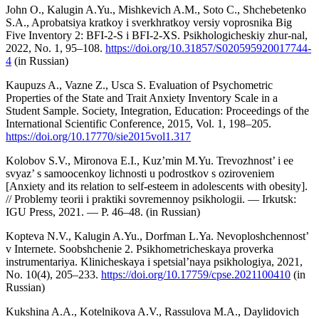
John O., Kalugin A.Yu., Mishkevich A.M., Soto C., Shchebetenko
S.A., Aprobatsiya kratkoy i sverkhratkoy versiy voprosnika Big
Five Inventory 2: BFI-2-S i BFI-2-XS. Psikhologicheskiy zhur-nal,
2022, No. 1, 95–108.
https://doi.org/10.31857/S020595920017744-
4
(in Russian)
Kaupuzs A., Vazne Z., Usca S. Evaluation of Psychometric
Properties of the State and Trait Anxiety Inventory Scale in a
Student Sample. Society, Integration, Education: Proceedings of the
International Scientific Conference, 2015, Vol. 1, 198–205.
https://doi.org/10.17770/sie2015vol1.317
Kolobov S.V., Mironova E.I., Kuz’min M.Yu. Trevozhnost’ i ee
svyaz’ s samoocenkoy lichnosti u podrostkov s oziroveniem
[Anxiety and its relation to self-esteem in adolescents with obesity].
// Problemy teorii i praktiki sovremennoy psikhologii. — Irkutsk:
IGU Press, 2021. — Р. 46–48. (in Russian)
Kopteva N.V., Kalugin A.Yu., Dorfman L.Ya. Nevoploshchennost’
v Internete. Soobshchenie 2. Psikhometricheskaya proverka
instrumentariya. Klinicheskaya i spetsial’naya psikhologiya, 2021,
No. 10(4), 205–233.
https://doi.org/10.17759/cpse.2021100410
(in
Russian)
Kukshina A.A., Kotelnikova A.V., Rassulova M.A., Daylidovich