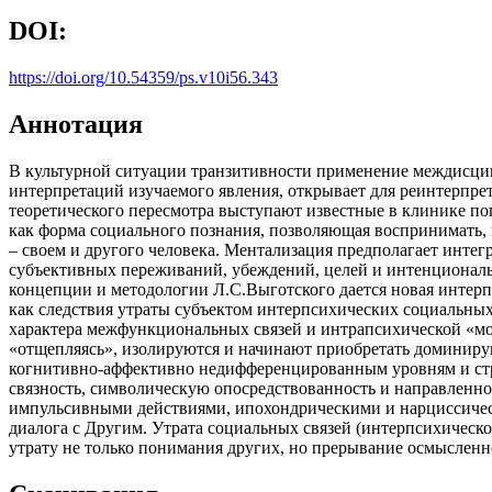
DOI:
https://doi.org/10.54359/ps.v10i56.343
Аннотация
В культурной ситуации транзитивности применение междисцип
интерпретаций изучаемого явления, открывает для реинтерпре
теоретического пересмотра выступают известные в клинике п
как форма социального познания, позволяющая воспринимать, 
– своем и другого человека. Ментализация предполагает инте
субъективных переживаний, убеждений, целей и интенциональн
концепции и методологии Л.С.Выготского дается новая интер
как следствия утраты субъектом интерпсихических социальных
характера межфункциональных связей и интрапсихической «мо
«отщепляясь», изолируются и начинают приобретать доминир
когнитивно-аффективно недифференцированным уровням и стру
связность, символическую опосредствованность и направленно
импульсивными действиями, ипохондрическими и нарциссиче
диалога с Другим. Утрата социальных связей (интерпсихичес
утрату не только понимания других, но прерывание осмысленн