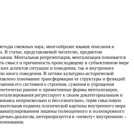
етоды смежных наук, многообразие языков описания и
. В статье, представляемой читателю, предметом
нания. Ментальная репрезентация, ментализация понимается
ать смысл и причинность происходящему в субъективном мире
ских аспектов ситуации и поведения, так и внутренних
ли иного поведения. В оптике культурно-исторической
ставлено понимание трансформации ее структуры и функций
ушения его системного строения, сужения и упрощения
генетически ранние и примитивные формы ментализации,
нтализирования регрессирует к своим докатегориальным и
иваясь непроизвольно и бессознательно, теряя смысловую
ознательная подмена психической картины внутреннего мира
 манипулированием лишены полноценного и полнокровного
 речью-диалогом, интериоризуется в «немоту» внутреннюю –
опонимания.