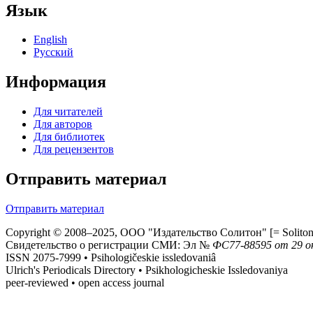
Язык
English
Русский
Информация
Для читателей
Для авторов
Для библиотек
Для рецензентов
Отправить материал
Отправить материал
Copyright © 2008–2025, ООО "Издательство Солитон" [= Soliton 
Свидетельство о регистрации СМИ: Эл №
ФС
77-88595
от 29 о
ISSN 2075-7999 • Psihologičeskie issledovaniâ
Ulrich's Periodicals Directory • Psikhologicheskie Issledovaniya
peer-reviewed • open access journal