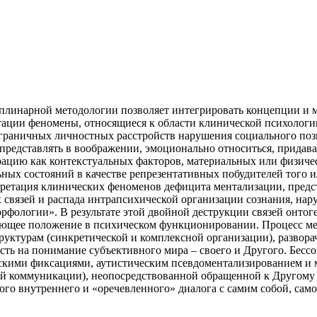
линарной методологии позволяет интегрировать концепции и м
тации феномены, относящиеся к области клинической психологии
ограничных личностных расстройств нарушения социального поз
представлять в воображении, эмоционально относиться, придав
грацию как контекстуальных факторов, материальных или физиче
ых состояний в качестве репрезентативных побудителей того и
претация клинических феноменов дефицита ментализации, пред
 связей и распада интрапсихической организации сознания, нар
рфологии». В результате этой двойной деструкции связей онто
ующее положение в психическом функционировании. Процесс ме
ктурам (синкретической и комплексной организации), разворач
сть на понимание субъективного мира – своего и Другого. Бесс
скими фиксациями, аутистическим псевдоментализированием и
кой коммуникации), неопосредствованной обращенной к Другому
ого внутреннего и «оречевленного» диалога с самим собой, сам