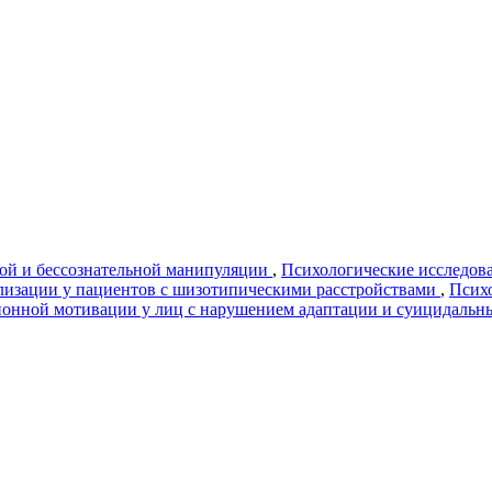
ой и бессознательной манипуляции
,
Психологические исследова
лизации у пациентов с шизотипическими расстройствами
,
Психо
ионной мотивации у лиц с нарушением адаптации и суицидаль