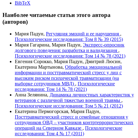
BibTeX
Наиболее читаемые статьи этого автора
(авторов)
Мария Падун,
Регуляция эмоций и ее нарушения
,
Психологические исследования: Том 8 № 39 (2015)
Мария Гагарина, Мария Падун,
Экспресс-опросник
долгового поведения: разработка и валидизация
,
Психологические исследования: Том 14 № 78 (2021)
Евгения Сорокко, Мария Падун, Дмитрий Люсин,
Екатерина Мартынова,
Обработка эмоциональной
информации и посттравматический стресс у лиц с
высоким риском психической травматизации (на
выборке сотрудников МВД)
,
Психологические
исследования: Том 14 № 78 (2021)
Анна Зелянина,
Динамика личностных характеристик у
ветеранов с различной тяжестью военной травмы
,
Психологические исследования: Том 5 № 21 (2012)
Екатерина Пермогорская, Мария Падун,
Посттравматический стресс и семейные отношения у
сотрудников ОВД – участников контртеррористических
операций на Северном Кавказе
,
Психологические
исследования: Том 4 № 17 (2011)