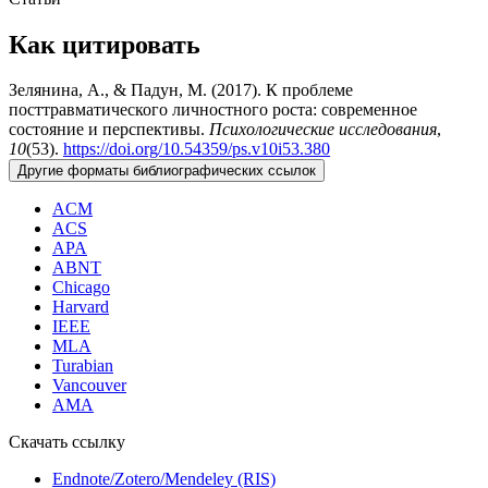
Как цитировать
Зелянина, А., & Падун, М. (2017). К проблеме
посттравматического личностного роста: современное
состояние и перспективы.
Психологические исследования
,
10
(53).
https://doi.org/10.54359/ps.v10i53.380
Другие форматы библиографических ссылок
ACM
ACS
APA
ABNT
Chicago
Harvard
IEEE
MLA
Turabian
Vancouver
AMA
Скачать ссылку
Endnote/Zotero/Mendeley (RIS)