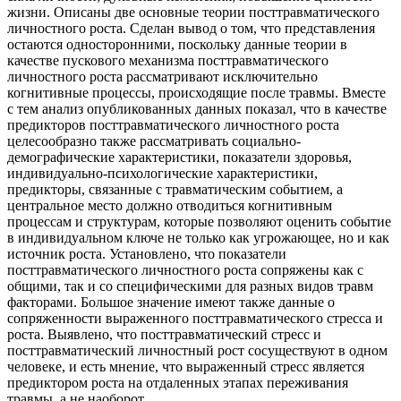
жизни. Описаны две основные теории посттравматического
личностного роста. Сделан вывод о том, что представления
остаются односторонними, поскольку данные теории в
качестве пускового механизма посттравматического
личностного роста рассматривают исключительно
когнитивные процессы, происходящие после травмы. Вместе
с тем анализ опубликованных данных показал, что в качестве
предикторов посттравматического личностного роста
целесообразно также рассматривать социально-
демографические характеристики, показатели здоровья,
индивидуально-психологические характеристики,
предикторы, связанные с травматическим событием, а
центральное место должно отводиться когнитивным
процессам и структурам, которые позволяют оценить событие
в индивидуальном ключе не только как угрожающее, но и как
источник роста. Установлено, что показатели
посттравматического личностного роста сопряжены как с
общими, так и со специфическими для разных видов травм
факторами. Большое значение имеют также данные о
сопряженности выраженного посттравматического стресса и
роста. Выявлено, что посттравматический стресс и
посттравматический личностный рост сосуществуют в одном
человеке, и есть мнение, что выраженный стресс является
предиктором роста на отдаленных этапах переживания
травмы, а не наоборот.