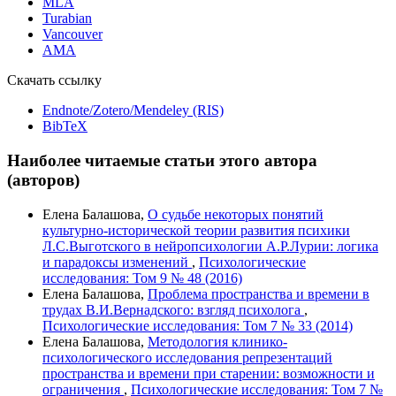
MLA
Turabian
Vancouver
AMA
Скачать ссылку
Endnote/Zotero/Mendeley (RIS)
BibTeX
Наиболее читаемые статьи этого автора
(авторов)
Елена Балашова,
О судьбе некоторых понятий
культурно-исторической теории развития психики
Л.С.Выготского в нейропсихологии А.Р.Лурии: логика
и парадоксы изменений
,
Психологические
исследования: Том 9 № 48 (2016)
Елена Балашова,
Проблема пространства и времени в
трудах В.И.Вернадского: взгляд психолога
,
Психологические исследования: Том 7 № 33 (2014)
Елена Балашова,
Методология клинико-
психологического исследования репрезентаций
пространства и времени при старении: возможности и
ограничения
,
Психологические исследования: Том 7 №