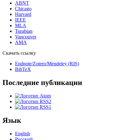
ABNT
Chicago
Harvard
IEEE
MLA
Turabian
Vancouver
AMA
Скачать ссылку
Endnote/Zotero/Mendeley (RIS)
BibTeX
Последние публикации
Язык
English
Русский