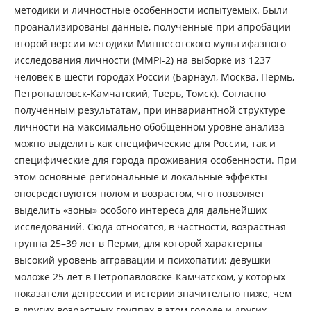
методики и личностные особенности испытуемых. Были
проанализированы данные, полученные при апробации
второй версии методики Миннесотского мультифазного
исследования личности (MMPI-2) на выборке из 1237
человек в шести городах России (Барнаул, Москва, Пермь,
Петропавловск-Камчатский, Тверь, Томск). Согласно
полученным результатам, при инвариантной структуре
личности на максимально обобщенном уровне анализа
можно выделить как специфические для России, так и
специфические для города проживания особенности. При
этом основные региональные и локальные эффекты
опосредствуются полом и возрастом, что позволяет
выделить «зоны» особого интереса для дальнейших
исследований. Сюда относятся, в частности, возрастная
группа 25–39 лет в Перми, для которой характерны
высокий уровень аггравации и психопатии; девушки
моложе 25 лет в Петропавловске-Камчатском, у которых
показатели депрессии и истерии значительно ниже, чем
в других возрастных группах в этом городе и других