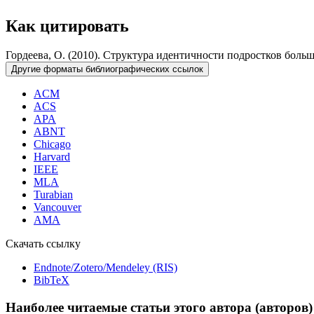
Как цитировать
Гордеева, О. (2010). Структура идентичности подростков боль
Другие форматы библиографических ссылок
ACM
ACS
APA
ABNT
Chicago
Harvard
IEEE
MLA
Turabian
Vancouver
AMA
Скачать ссылку
Endnote/Zotero/Mendeley (RIS)
BibTeX
Наиболее читаемые статьи этого автора (авторов)