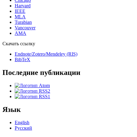
Chicago
Harvard
IEEE
MLA
Turabian
Vancouver
AMA
Скачать ссылку
Endnote/Zotero/Mendeley (RIS)
BibTeX
Последние публикации
Язык
English
Русский