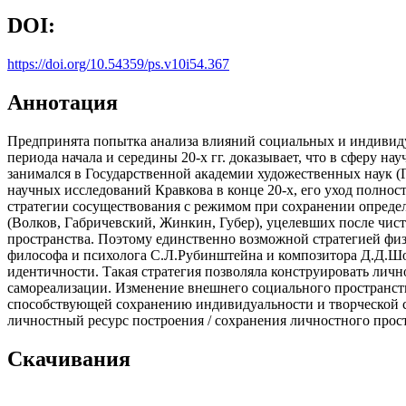
DOI:
https://doi.org/10.54359/ps.v10i54.367
Аннотация
Предпринята попытка анализа влияний социальных и индивиду
периода начала и середины 20-х гг. доказывает, что в сферу 
занимался в Государственной академии художественных наук (
научных исследований Кравкова в конце 20-х, его уход полно
стратегии сосуществования с режимом при сохранении опреде
(Волков, Габричевский, Жинкин, Губер), уцелевших после чис
пространства. Поэтому единственно возможной стратегией физ
философа и психолога С.Л.Рубинштейна и композитора Д.Д.Шос
идентичности. Такая стратегия позволяла конструировать лич
самореализации. Изменение внешнего социального пространств
способствующей сохранению индивидуальности и творческой с
личностный ресурс построения / сохранения личностного прос
Скачивания