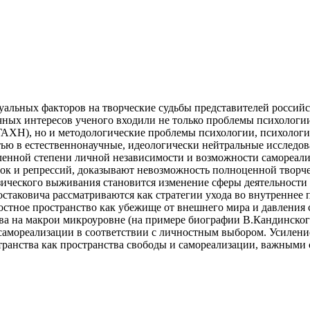
альных факторов на творческие судьбы представителей российс
научных интересов ученого входили не только проблемы психолог
ГАХН), но и методологические проблемы психологии, психологи
стью в естественнонаучные, идеологически нейтральные исследов
ленной степени личной независимости и возможности самореал
ток и репрессий, доказывают невозможность полноценной творч
ического выживания становится изменение сферы деятельности 
таковича рассматриваются как стратегии ухода во внутреннее 
ностное пространство как убежище от внешнего мира и давления
а на макрои микроуровне (на примере биографии В.Кандинского
амореализации в соответствии с личностным выбором. Усилени
транства как пространства свободы и самореализации, важными 