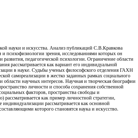
кой науки и искусства. Анализ публикаций С.В.Кравкова
ии и психофизиологии зрения, исследованиями которых он
и развития, педагогической психологии. Ограничение области
ания рассматривается как вариант его индивидуальной
изации в науке. Судьбы ученых философского отделения ГАХН
еской самореализации в жестко заданных рамках социального
и области научных интересов. Научная и творческая биографии
пространство личности и способа сохранения собственной
 социальных факторов, пространства свободы и
) рассматривается как пример личностной стратегии,
е индивидуализации рассматривается как основной
составляющими которого становятся наука и искусство.