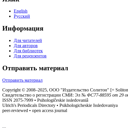
English
Русский
Информация
Для читателей
Для авторов
Для библиотек
Для рецензентов
Отправить материал
Отправить материал
Copyright © 2008–2025, ООО "Издательство Солитон" [= Soliton 
Свидетельство о регистрации СМИ: Эл №
ФС
77-88595
от 29 о
ISSN 2075-7999 • Psihologičeskie issledovaniâ
Ulrich's Periodicals Directory • Psikhologicheskie Issledovaniya
peer-reviewed • open access journal