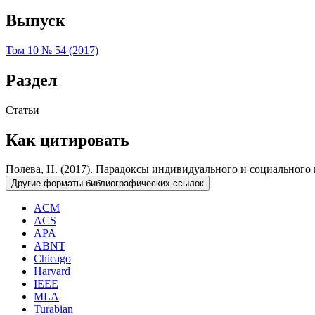
Выпуск
Том 10 № 54 (2017)
Раздел
Статьи
Как цитировать
Полева, Н. (2017). Парадоксы индивидуального и социального 
Другие форматы библиографических ссылок
ACM
ACS
APA
ABNT
Chicago
Harvard
IEEE
MLA
Turabian