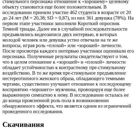
стимульного персонажа отношение к «хорошему» целевому
объекту становится еще более положительным. В
исследовании приняли участие 462 студента в возрасте от 20
до 24 лет (M = 20,38; SD = 0,87), из них 361 девушка (78%). На
первом этапе участники заполняли Короткий опросник
Темной триады. Далее им в случайной последовательности
предъявлялись видеозаписи двух интервью, в которых
молодой человек или девушка устно отвечали на те же
вопросы, играя роль «плохой» или «хорошей» личности.
После просмотра каждого интервью участники оценивали его
персонажа. Полученные результаты свидетельствуют о том,
что в целом отношение к «хорошей» и «плохой» личности
обладает устойчивостью к контрастному пре-стимульному
воздействию. В то же время пре-стимульное предъявление
нестереотипного женского образа, обладающего темными
чертами, существенно улучшает отношение к последующему
восприятию «хорошего» мужчины, провоцируя еще более
выраженную симпатию к нему. В исследовании осталась не
до конца проясненной роль пола в возникновении
обнаруженного эффекта, что является одним из ограничений
проведенного исследования.
Скачивания