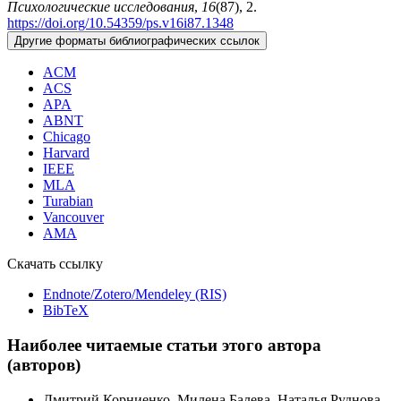
Психологические исследования
,
16
(87), 2.
https://doi.org/10.54359/ps.v16i87.1348
Другие форматы библиографических ссылок
ACM
ACS
APA
ABNT
Chicago
Harvard
IEEE
MLA
Turabian
Vancouver
AMA
Скачать ссылку
Endnote/Zotero/Mendeley (RIS)
BibTeX
Наиболее читаемые статьи этого автора
(авторов)
Дмитрий Корниенко, Милена Балева, Наталья Руднова,