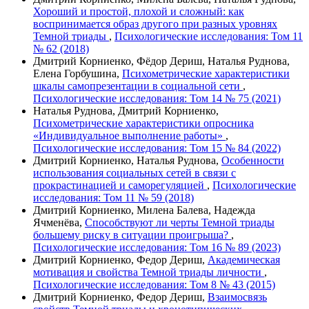
Хороший и простой, плохой и сложный: как
воспринимается образ другого при разных уровнях
Темной триады
,
Психологические исследования: Том 11
№ 62 (2018)
Дмитрий Корниенко, Фёдор Дериш, Наталья Руднова,
Елена Горбушина,
Психометрические характеристики
шкалы самопрезентации в социальной сети
,
Психологические исследования: Том 14 № 75 (2021)
Наталья Руднова, Дмитрий Корниенко,
Психометрические характеристики опросника
«Индивидуальное выполнение работы»
,
Психологические исследования: Том 15 № 84 (2022)
Дмитрий Корниенко, Наталья Руднова,
Особенности
использования социальных сетей в связи с
прокрастинацией и саморегуляцией
,
Психологические
исследования: Том 11 № 59 (2018)
Дмитрий Корниенко, Милена Балева, Надежда
Ячменёва,
Способствуют ли черты Темной триады
большему риску в ситуации проигрыша?
,
Психологические исследования: Том 16 № 89 (2023)
Дмитрий Корниенко, Федор Дериш,
Академическая
мотивация и свойства Темной триады личности
,
Психологические исследования: Том 8 № 43 (2015)
Дмитрий Корниенко, Федор Дериш,
Взаимосвязь