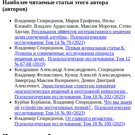
Наиболее читаемые статьи этого автора
(авторов)
Владимир Спиридонов, Мария Ерофеева, Нильс
Кловайт, Владлен Ардисламов, Максим Морозов, Стево
Здилар,
Репликация эффектов интерактивного решения
задач спичечной алгебры
,
Психологические
исследования: Том 14 № 79 (2021)
Владимир Спиридонов,
Первая журнальная статья К.
Дункера и современные исследования процесса
решения задач
,
Психологические исследования: Том 12
№ 67-68 (2019)
Кондрашин Александр Александрович, Спиридонов
Владимир Феликсович, Кулеш Алексей Александрович,
Замерград Максим Валерьевич, Демин Дмитрий
Алексеевич,
Эвристические стратегии принятия
диагностических решений в неотложной неврологии
,
Психологические исследования: Том 18 № 102 (2025)
Курбан Курбанов, Владимир Спиридонов,
Что мы знаем
об устройстве интуитивных теорий?
,
Психологические
исследования: Том 16 № 90 (2023)
Владимир Спиридонов,
От главного редактора
,
Психологические исследования: Том 18 № 100 (2025)