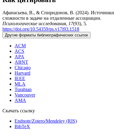
Афанасьева, В., & Спиридонов, В. (2024). Источники
сложности в задаче на отдаленные ассоциации.
Психологические исследования
,
17
(93), 5.
https://doi.org/10.54359/ps.v17i93.1518
Другие форматы библиографических ссылок
ACM
ACS
APA
ABNT
Chicago
Harvard
IEEE
MLA
Turabian
Vancouver
AMA
Скачать ссылку
Endnote/Zotero/Mendeley (RIS)
BibTeX