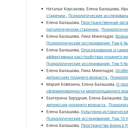
Наталья Корсакова, Елена Балашова, И
старении
,
Психологические исследования
Елена Балашова,
Пространственная орг
патологическом старении
,
Психологичес
Елена Балашова, Лика Микеладзе,
Возра
Психологические исследования: Том 6 № 
Елена Балашова,
Опосредование и само
аффективных расстройствах позднего в
Психологические исследования: Том 9 № 
Елена Балашова, Лика Микеладзе,
Особе
депрессиях позднего возраста
,
Психолог
Мария Ковязина, Елена Балашова,
О про
сформированности межполушарного вз
Екатерина Зарудная, Елена Балашова,
Ве
депрессии позднего возраста
,
Психологи
Елена Балашова,
Культурно-историческ
Психологические исследования: Том 10 №
Елена Балашова,
Пространства Бориса 