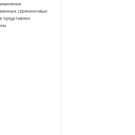
рименении
еменных скрининговых
ье представлен
ем.