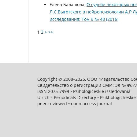
Елена Балашова,
О судьбе некоторых по
Л.С.Выготского в нейропсихологии А.Р.
исследования: Том 9 № 48 (2016)
1
2
>
>>
Copyright © 2008–2025, ООО "Издательство Соли
Свидетельство о регистрации СМИ: Эл №
ФС
77
ISSN 2075-7999 • Psihologičeskie issledovaniâ
Ulrich's Periodicals Directory • Psikhologicheskie
peer-reviewed • open access journal