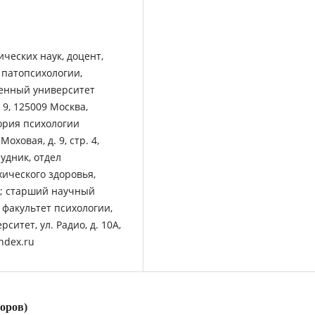
ческих наук, доцент,
 патопсихологии,
венный университет
 9, 125009 Москва,
ория психологии
оховая, д. 9, стр. 4,
удник, отдел
ического здоровья,
ия; старший научный
 факультет психологии,
итет, ул. Радио, д. 10А,
ndex.ru
торов)