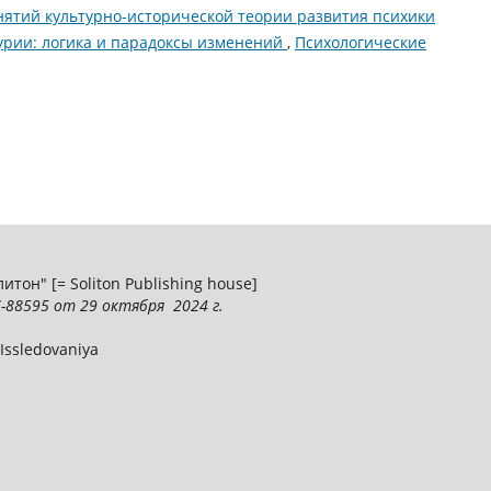
нятий культурно-исторической теории развития психики
Лурии: логика и парадоксы изменений
,
Психологические
тон" [= Soliton Publishing house]
-88595
от 29 октября 2024 г.
 Issledovaniya