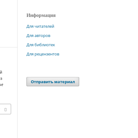
Информация
Для читателей
Для авторов
Для библиотек
Для рецензентов
й
ез
Отправить материал
ие
х