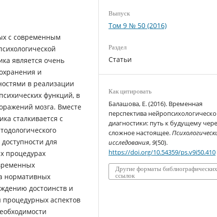
Выпуск
Том 9 № 50 (2016)
ных с современным
Раздел
психологической
Статьи
ика является очень
оохранения и
ностями в реализации
Как цитировать
психических функций, в
Балашова, Е. (2016). Временная
оражений мозга. Вместе
перспектива нейропсихологическо
ика сталкивается с
диагностики: путь к будущему чер
тодологического
сложное настоящее.
Психологическ
 доступности для
исследования
,
9
(50).
https://doi.org/10.54359/ps.v9i50.410
их процедурах
овременных
Другие форматы библиографически
ма нормативных
ссылок
уждению достоинств и
и процедурных аспектов
необходимости