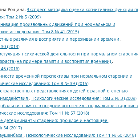
рина Рощина,
Экспресс-методика оценки когнитивных функций п
: Том 2 № 5 (2009)
анизация произвольных движений при нормальном и
кие исследования: Том 8 № 41 (2015)
стные различия в восприятии и переживании времени
,
30 (2013)
регуляция психической деятельности при нормальном старени
озраста (на примере памяти и восприятия времени)
,
46 (2016)
нности временной перспективы при нормальном старении и
ические исследования: Том 8 № 39 (2015)
странственных представлениях у детей с разной степенью
аимодействия
,
Психологические исследования: Том 2 № 3 (2009)
рбальная память в позднем онтогенезе: нормальное старение 
ческие исследования: Том 11 № 57 (2018)
ие детерминанты старения: прошлое и настоящее
,
 54 (2017)
Раушенбаха
,
Психологические исследования: Том 11 № 60 (2018)