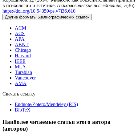
в психологии и эстетике.
Психологические исследования
,
7
(36).
https://doi.org/10.54359/ps.v7i36.610
Другие форматы библиографических ссылок
ACM
ACS
APA
ABNT
Chicago
Harvard
IEEE
MLA
Turabian
Vancouver
AMA
Скачать ссылку
Endnote/Zotero/Mendeley (RIS)
BibTeX
Наиболее читаемые статьи этого автора
(авторов)