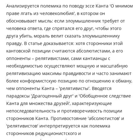
Анализируется полемика по поводу эссе Канта 'О мнимом
праве лгать из человеколюбия', в котором он
обосновывает мысль: если злоумышленник требует от
человека ответа, где спрятался его друг, чтобы этого
друга убить, мораль велит сказать злоумышленнику
правду. В статье доказывается: хотя сторонники этой
кантовской позиции считаются абсолютистами, а его
оппоненты – релятивистами, сами кантианцы с
необходимостью осуществляют мощную и масштабную
релятивизацию максимы правдивости и часто занимают
более конформистскую позицию по отношению к обману,
чем оппоненты Канта – 'релятивисты'. Вводятся
парадоксы 'Драгоценный друг' и 'Обобщенное следствие
Канта для множества друзей', характеризующие
непоследовательность и противоречивость позиции
сторонников Канта. Противостояние 'абсолютистов' и
'релятивистов' интерпретируется как полемика
сторонников редукционистского и