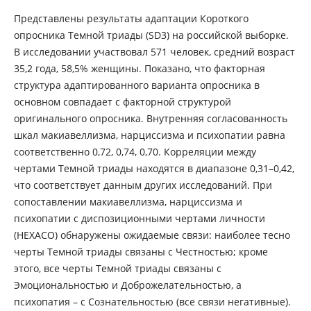
Представлены результаты адаптации Короткого
опросника Темной триады (SD3) на российской выборке.
В исследовании участвовал 571 человек, средний возраст
35,2 года, 58,5% женщины. Показано, что факторная
структура адаптированного варианта опросника в
основном совпадает с факторной структурой
оригинального опросника. Внутренняя согласованность
шкал макиавеллизма, нарциссизма и психопатии равна
соответственно 0,72, 0,74, 0,70. Корреляции между
чертами Темной триады находятся в диапазоне 0,31–0,42,
что соответствует данным других исследований. При
сопоставлении макиавеллизма, нарциссизма и
психопатии с диспозиционными чертами личности
(HEXACO) обнаружены ожидаемые связи: наиболее тесно
черты Темной триады связаны с Честностью; кроме
этого, все черты Темной триады связаны с
Эмоциональностью и Доброжелательностью, а
психопатия – с Сознательностью (все связи негативные).