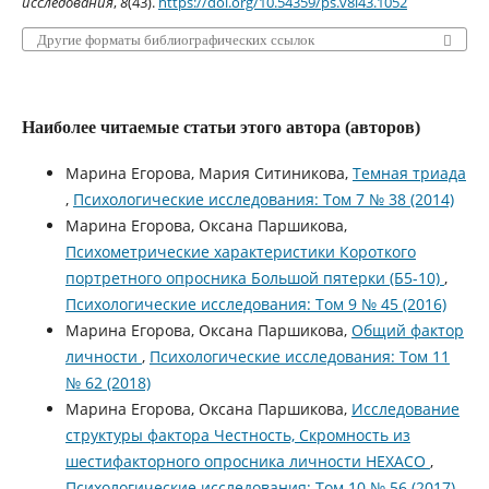
исследования
,
8
(43).
https://doi.org/10.54359/ps.v8i43.1052
Другие форматы библиографических ссылок
Наиболее читаемые статьи этого автора (авторов)
Марина Егорова, Мария Ситиникова,
Темная триада
,
Психологические исследования: Том 7 № 38 (2014)
Марина Егорова, Оксана Паршикова,
Психометрические характеристики Короткого
портретного опросника Большой пятерки (Б5-10)
,
Психологические исследования: Том 9 № 45 (2016)
Марина Егорова, Оксана Паршикова,
Общий фактор
личности
,
Психологические исследования: Том 11
№ 62 (2018)
Марина Егорова, Оксана Паршикова,
Исследование
структуры фактора Честность, Скромность из
шестифакторного опросника личности HEXACO
,
Психологические исследования: Том 10 № 56 (2017)