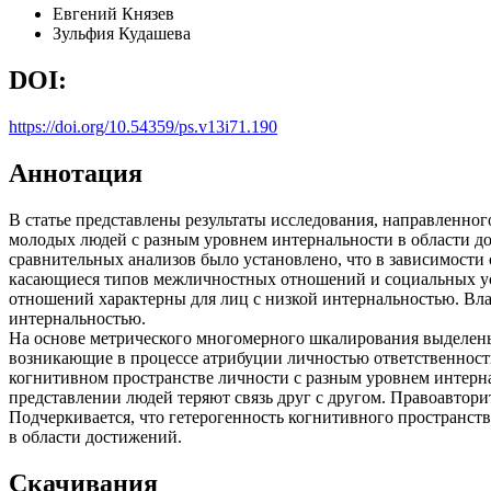
Евгений Князев
Зульфия Кудашева
DOI:
https://doi.org/10.54359/ps.v13i71.190
Аннотация
В статье представлены результаты исследования, направленног
молодых людей с разным уровнем интернальности в области дос
сравнительных анализов было установлено, что в зависимости
касающиеся типов межличностных отношений и социальных ус
отношений характерны для лиц с низкой интернальностью. Вла
интернальностью.
На основе метрического многомерного шкалирования выделен
возникающие в процессе атрибуции личностью ответственности
когнитивном пространстве личности с разным уровнем интерна
представлении людей теряют связь друг с другом. Правоавтори
Подчеркивается, что гетерогенность когнитивного пространст
в области достижений.
Скачивания