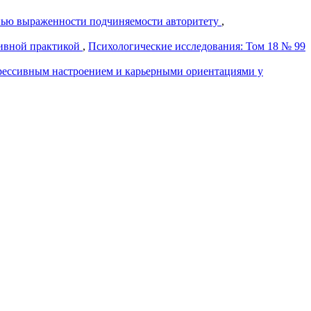
енью выраженности подчиняемости авторитету
,
тивной практикой
,
Психологические исследования: Том 18 № 99
прессивным настроением и карьерными ориентациями у