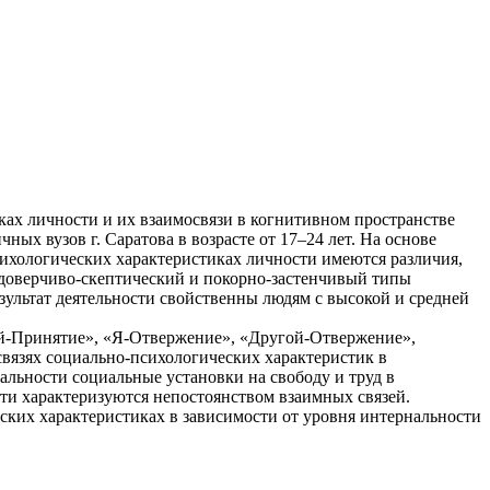
ках личности и их взаимосвязи в когнитивном пространстве
ых вузов г. Саратова в возрасте от 17–24 лет. На основе
сихологических характеристиках личности имеются различия,
доверчиво-скептический и покорно-застенчивый типы
ультат деятельности свойственны людям с высокой и средней
й-Принятие», «Я-Отвержение», «Другой-Отвержение»,
связях социально-психологических характеристик в
льности социальные установки на свободу и труд в
сти характеризуются непостоянством взаимных связей.
ских характеристиках в зависимости от уровня интернальности