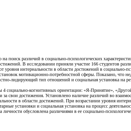
о на поиск различий в социально-психологических характеристи
тижений. В исследовании приняли участие 166 студентов различн
 от уровня интернальности в области достижений в социально-п
тановок мотивационно-потребностной сферы. Показано, что не
стно-лидирующий тип отношений и социальная установка на рез
ы 4 социально-когнитивных ориентации: «Я-Принятие», «Друго
 за свои достижения. Установлено наличие различий во взаимо
льности в области достижений. При возрастании уровня интерна
тарные установки и социальная установка на процесс деятельно
ва личности обусловлена различиями в ее социально-психологиче