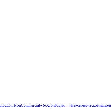
tribution-NonCommercial» («Атрибуция — Некоммерческое исполь