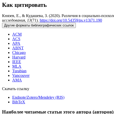
Как цитировать
Князев, Е., & Кудашева, З. (2020). Различия в социально-пси
исследования
,
13
(71).
https://doi.org/10.54359/ps.v13i71.190
Другие форматы библиографических ссылок
ACM
ACS
APA
ABNT
Chicago
Harvard
IEEE
MLA
Turabian
Vancouver
AMA
Скачать ссылку
Endnote/Zotero/Mendeley (RIS)
BibTeX
Наиболее читаемые статьи этого автора (авторов)