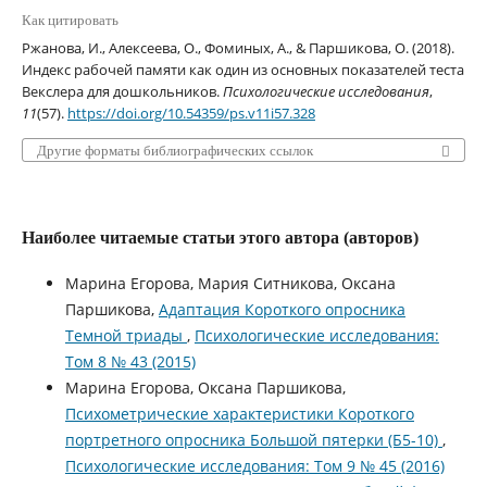
Как цитировать
Ржанова, И., Алексеева, О., Фоминых, А., & Паршикова, О. (2018).
Индекс рабочей памяти как один из основных показателей теста
Векслера для дошкольников.
Психологические исследования
,
11
(57).
https://doi.org/10.54359/ps.v11i57.328
Другие форматы библиографических ссылок
Наиболее читаемые статьи этого автора (авторов)
Марина Егорова, Мария Ситникова, Оксана
Паршикова,
Адаптация Короткого опросника
Темной триады
,
Психологические исследования:
Том 8 № 43 (2015)
Марина Егорова, Оксана Паршикова,
Психометрические характеристики Короткого
портретного опросника Большой пятерки (Б5-10)
,
Психологические исследования: Том 9 № 45 (2016)