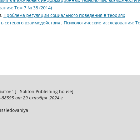
тями в эпоху новых информационных технологий: возможности 
ания: Том 7 № 38 (2014)
я,
Проблема регуляции социального поведения в теориях
ь сетевого взаимодействия
,
Психологические исследования: Т
тон" [= Soliton Publishing house]
-88595
от 29 октября 2024 г.
 Issledovaniya