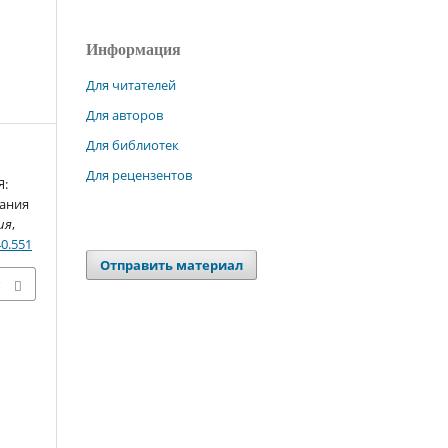
Информация
Для читателей
Для авторов
Для библиотек
Для рецензентов
Я:
нания
ия
,
40.551
Отправить материал
х