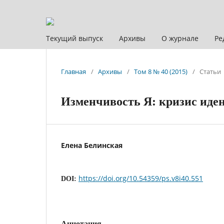
Текущий выпуск
Архивы
О журнале
Ре
Главная
/
Архивы
/
Том 8 № 40 (2015)
/
Статьи
Изменчивость Я: кризис иден
Елена Белинская
https://doi.org/10.54359/ps.v8i40.551
DOI:
Аннотация