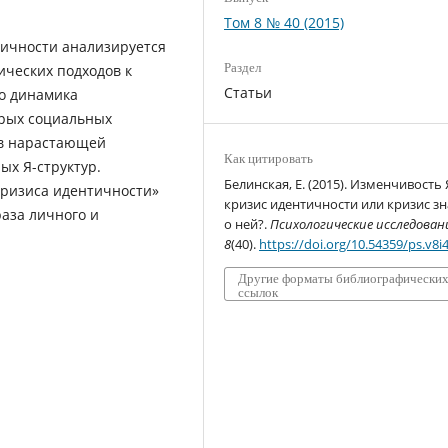
Том 8 № 40 (2015)
тичности анализируется
Раздел
ических подходов к
Статьи
то динамика
трых социальных
 в нарастающей
Как цитировать
ых Я-структур.
Белинская, Е. (2015). Изменчивость 
кризиса идентичности»
кризис идентичности или кризис з
раза личного и
о ней?.
Психологические исследован
8
(40).
https://doi.org/10.54359/ps.v8i
Другие форматы библиографически
ссылок