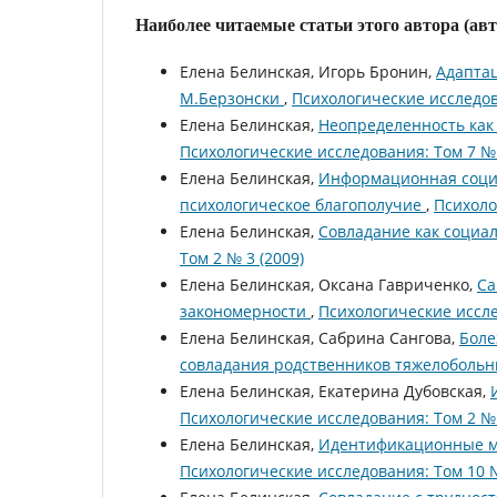
Наиболее читаемые статьи этого автора (ав
Елена Белинская, Игорь Бронин,
Адапта
М.Берзонски
,
Психологические исследов
Елена Белинская,
Неопределенность как
Психологические исследования: Том 7 № 
Елена Белинская,
Информационная социа
психологическое благополучие
,
Психоло
Елена Белинская,
Совладание как социа
Том 2 № 3 (2009)
Елена Белинская, Оксана Гавриченко,
Са
закономерности
,
Психологические иссле
Елена Белинская, Сабрина Сангова,
Боле
совладания родственников тяжелоболь
Елена Белинская, Екатерина Дубовская,
Психологические исследования: Том 2 № 
Елена Белинская,
Идентификационные мо
Психологические исследования: Том 10 №