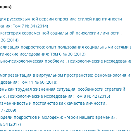
торов)
ция русскоязычной версии опросника стилей идентичности
ания: Том 7 № 34 (2014)
 категория современной социальной психологии личности
,
36 (2014)
лизация подростков: опыт пользования социальными сетями 
гические исследования: Том 6 № 30 (2013)
льно-психологическая проблема
,
Психологические исследовани
мопрезентация в виртуальном пространстве: феноменология и
дования: Том 11 № 60 (2018)
знь как трудная жизненная ситуация: особенности стратегий
ных
,
Психологические исследования: Том 8 № 42 (2015)
Изменчивость и постоянство как качества личности
,
7 (2009)
дели подростков и молодежи: «герои нашего времени»
,
 54 (2017)