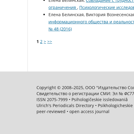
Елена Белинская,
Совладание с труднос
ограничения
,
Психологические исследов
Елена Белинская, Виктория Вознесенска
информационного общества и реальност
№ 48 (2016)
1
2
>
>>
Copyright © 2008–2025, ООО "Издательство Соли
Свидетельство о регистрации СМИ: Эл №
ФС
77
ISSN 2075-7999 • Psihologičeskie issledovaniâ
Ulrich's Periodicals Directory • Psikhologicheskie
peer-reviewed • open access journal