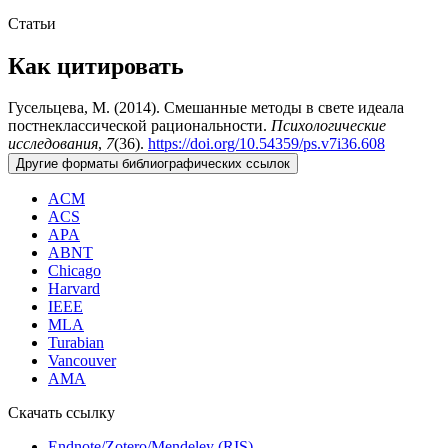
Статьи
Как цитировать
Гусельцева, М. (2014). Смешанные методы в свете идеала
постнеклассической рациональности.
Психологические
исследования
,
7
(36).
https://doi.org/10.54359/ps.v7i36.608
Другие форматы библиографических ссылок
ACM
ACS
APA
ABNT
Chicago
Harvard
IEEE
MLA
Turabian
Vancouver
AMA
Скачать ссылку
Endnote/Zotero/Mendeley (RIS)