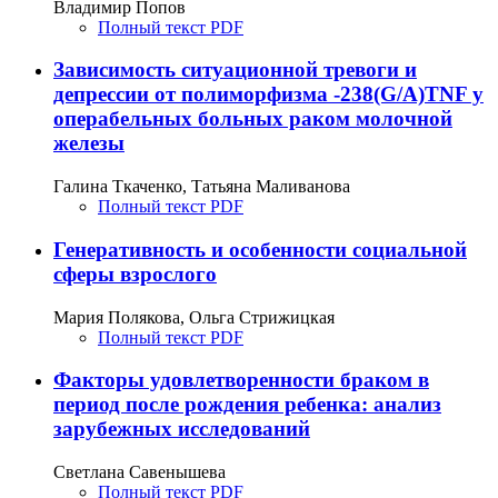
Владимир Попов
Полный текст PDF
Зависимость ситуационной тревоги и
депрессии от полиморфизма -238(G/A)TNF у
операбельных больных раком молочной
железы
Галина Ткаченко, Татьяна Маливанова
Полный текст PDF
Генеративность и особенности социальной
сферы взрослого
Мария Полякова, Ольга Стрижицкая
Полный текст PDF
Факторы удовлетворенности браком в
период после рождения ребенка: анализ
зарубежных исследований
Светлана Савенышева
Полный текст PDF