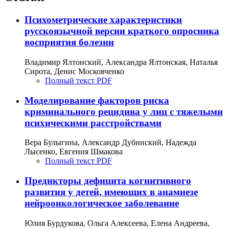
Психометрические характеристики
русскоязычной версии краткого опросника
восприятия болезни
Владимир Ялтонский, Александра Ялтонская, Наталья
Сирота, Денис Московченко
Полный текст PDF
Моделирование факторов риска
криминального рецидива у лиц с тяжелыми
психическими расстройствами
Вера Булыгина, Александр Дубинский, Надежда
Лысенко, Евгения Шмакова
Полный текст PDF
Предикторы дефицита когнитивного
развития у детей, имеющих в анамнезе
нейроонкологическое заболевание
Юлия Бурдукова, Ольга Алексеева, Елена Андреева,