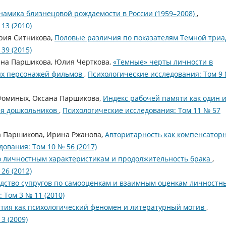
намика близнецовой рождаемости в России (1959–2008)
,
13 (2010)
рия Ситникова,
Половые различия по показателям Темной три
39 (2015)
ана Паршикова, Юлия Черткова,
«Темные» черты личности в
ых персонажей фильмов
,
Психологические исследования: Том 9
 Фоминых, Оксана Паршикова,
Индекс рабочей памяти как один 
для дошкольников
,
Психологические исследования: Том 11 № 57
а Паршикова, Ирина Ржанова,
Авторитарность как компенсатор
ования: Том 10 № 56 (2017)
по личностным характеристикам и продолжительность брака
,
26 (2012)
дство супругов по самооценкам и взаимным оценкам личностн
 Том 3 № 11 (2010)
тия как психологический феномен и литературный мотив
,
3 (2009)