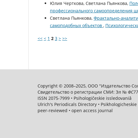
Юлия Черткова, Светлана Пьянкова,
Пол
профессионального самоопределения 
Светлана Пьянкова,
Фрактально-аналити
самоподобных объектов
,
Психологически
<<
<
1
2
3
>
>>
Copyright © 2008–2025, ООО "Издательство Соли
Свидетельство о регистрации СМИ: Эл №
ФС
77
ISSN 2075-7999 • Psihologičeskie issledovaniâ
Ulrich's Periodicals Directory • Psikhologicheskie
peer-reviewed • open access journal