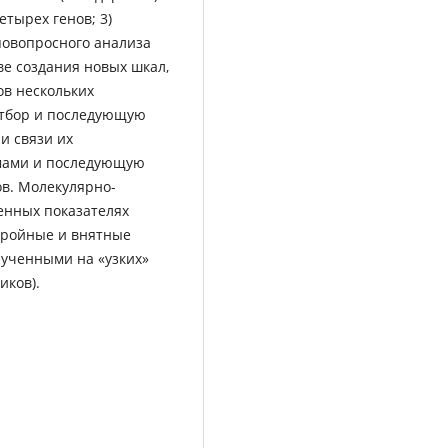
тырех генов; 3)
повопросного анализа
ве создания новых шкал,
ов нескольких
 отбор и последующую
и связи их
мами и последующую
в. Молекулярно-
енных показателях
стройные и внятные
лученными на «узких»
иков).