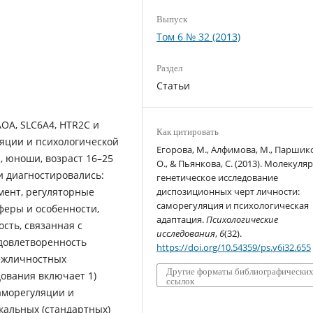
Выпуск
Том 6 № 32 (2013)
Раздел
Статьи
ОА, SLC6A4, HTR2С и
Как цитировать
яции и психологической
Егорова, М., Алфимова, М., Паршик
, юноши, возраст 16–25
О., & Пьянкова, С. (2013). Молекуля
ии диагностировались:
генетическое исследование
мент, регуляторные
диспозиционных черт личности:
саморегуляция и психологическая
феры и особенности,
адаптация.
Психологические
сть, связанная с
исследования
,
6
(32).
удовлетворенность
https://doi.org/10.54359/ps.v6i32.655
ежличностных
Другие форматы библиографически
дования включает 1)
ссылок
аморегуляции и
кальных (стандартных)