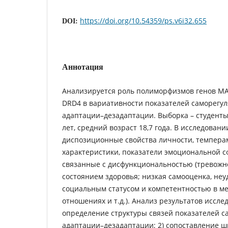
https://doi.org/10.54359/ps.v6i32.655
DOI:
Аннотация
Анализируется роль полиморфизмов генов МА
DRD4 в вариативности показателей саморегул
адаптации–дезадаптации. Выборка – студенты
лет, средний возраст 18,7 года. В исследован
диспозиционные свойства личности, темпера
характеристики, показатели эмоциональной с
связанные с дисфункциональностью (тревожно
состоянием здоровья; низкая самооценка, не
социальным статусом и компетентностью в м
отношениях и т.д.). Анализ результатов иссле
определение структуры связей показателей с
адаптации–дезадаптации; 2) сопоставление ш