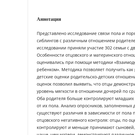
Аннотация
Представлено исследование связи пола и пор
сиблингов с различным отношением родителей
исследовании приняли участие 302 семьи с дву
Особенности отцовского и материнского отно
оценивались при помощи методики «Взаимоде
ребенком». Методика позволяет получить как 
детские оценки родительско-детских отношен
оценок позволил выявить, что отцы демонстр
уровень мягкости в отношении дочерей по с
Оба родителя больше контролируют младших 
от их пола. Анализ опросников, заполненных д
существуют различия в зависимости от пола 
отцовского негативного контроля: отцы, по оц
контролируют и меньше принимают сыновей,
чаще, чем матери, демонстрируют различное 