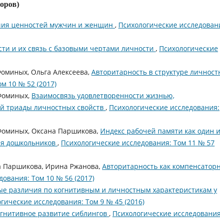
торов)
чия ценностей мужчин и женщин
,
Психологические исследован
ти и их связь с базовыми чертами личности
,
Психологические
Фоминых, Ольга Алексеева,
Авторитарность в структуре личност
м 10 № 52 (2017)
 Фоминых,
Взаимосвязь удовлетворенности жизнью,
ой триады личностных свойств
,
Психологические исследования:
 Фоминых, Оксана Паршикова,
Индекс рабочей памяти как один 
для дошкольников
,
Психологические исследования: Том 11 № 57
а Паршикова, Ирина Ржанова,
Авторитарность как компенсатор
ования: Том 10 № 56 (2017)
ые различия по когнитивным и личностным характеристикам у
гические исследования: Том 9 № 45 (2016)
огнитивное развитие сиблингов
,
Психологические исследования