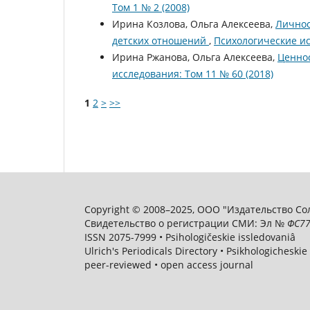
Том 1 № 2 (2008)
Ирина Козлова, Ольга Алексеева,
Личнос
детских отношений
,
Психологические ис
Ирина Ржанова, Ольга Алексеева,
Ценно
исследования: Том 11 № 60 (2018)
1
2
>
>>
Copyright © 2008–2025, ООО "Издательство Соли
Свидетельство о регистрации СМИ: Эл №
ФС
77
ISSN 2075-7999 • Psihologičeskie issledovaniâ
Ulrich's Periodicals Directory • Psikhologicheskie
peer-reviewed • open access journal