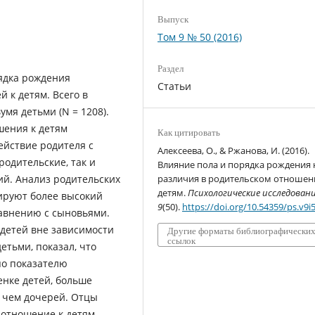
Выпуск
Том 9 № 50 (2016)
Раздел
ядка рождения
Статьи
 к детям. Всего в
мя детьми (N = 1208).
шения к детям
Как цитировать
йствие родителя с
Алексеева, О., & Ржанова, И. (2016).
родительские, так и
Влияние пола и порядка рождения 
ий. Анализ родительских
различия в родительском отношен
детям.
Психологические исследован
ируют более высокий
9
(50).
https://doi.org/10.54359/ps.v9i
равнению с сыновьями.
детей вне зависимости
Другие форматы библиографически
ссылок
етьми, показал, что
по показателю
енке детей, больше
 чем дочерей. Отцы
отношение к детям.