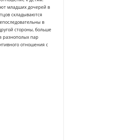
яют младших дочерей в
отцов складываются
непоследовательны в
другой стороны, больше
з разнополых пар
итивного отношения с