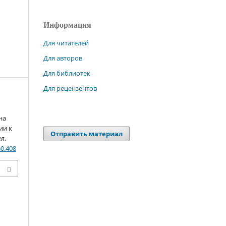
Информация
Для читателей
Для авторов
Для библиотек
Для рецензентов
на
ии к
Отправить материал
ия
,
50.408
х