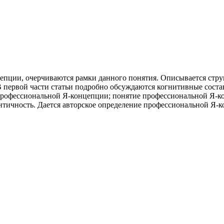
епции, очерчиваются рамки данного понятия. Описывается стр
 первой части статьи подробно обсуждаются когнитивные сост
профессиональной Я-концепции; понятие профессиональной Я-ко
нтичность. Дается авторское определение профессиональной Я-к