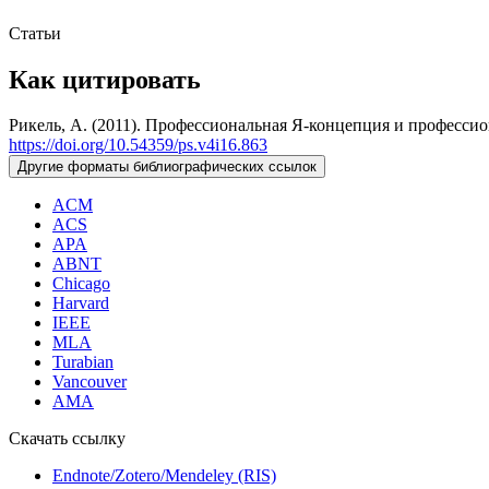
Статьи
Как цитировать
Рикель, А. (2011). Профессиональная Я-концепция и профессио
https://doi.org/10.54359/ps.v4i16.863
Другие форматы библиографических ссылок
ACM
ACS
APA
ABNT
Chicago
Harvard
IEEE
MLA
Turabian
Vancouver
AMA
Скачать ссылку
Endnote/Zotero/Mendeley (RIS)