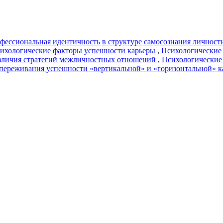
ессиональная идентичность в структуре самосознания личности
ихологические факторы успешности карьеры
,
Психологические 
зличия стратегий межличностных отношений
,
Психологические 
переживания успешности «вертикальной» и «горизонтальной» 