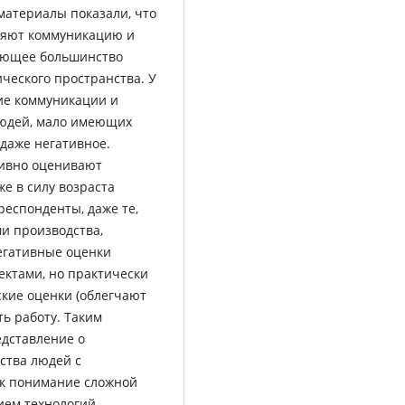
материалы показали, что
ляют коммуникацию и
яющее большинство
ческого пространства. У
ие коммуникации и
людей, мало имеющих
 даже негативное.
тивно оценивают
же в силу возраста
респонденты, даже те,
и производства,
егативные оценки
ктами, но практически
ские оценки (облегчают
ть работу. Таким
едставление о
ства людей с
ак понимание сложной
ием технологий,