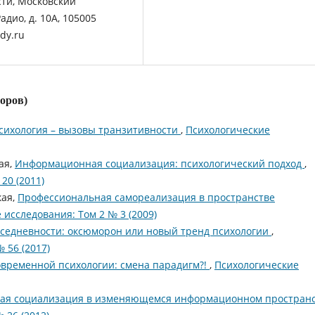
ти, Московский
дио, д. 10А, 105005
dy.ru
торов)
сихология – вызовы транзитивности
,
Психологические
ая,
Информационная социализация: психологический подход
,
20 (2011)
кая,
Профессиональная самореализация в пространстве
 исследования: Том 2 № 3 (2009)
вседневности: оксюморон или новый тренд психологии
,
 56 (2017)
овременной психологии: смена парадигм?!
,
Психологические
я социализация в изменяющемся информационном простран