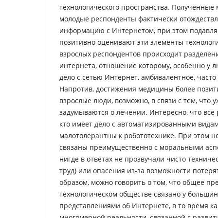
технологического пространства. Полученные 
молодые респонденты фактически отождеств
информацию с Интернетом, при этом подавл
позитивно оценивают эти элементы технологи
взрослых респондентов происходит разделен
интернета, отношение которому, особенно у 
дело с сетью Интернет, амбивалентное, часто
Напротив, достижения медицины более пози
взрослые люди, возможно, в связи с тем, что у
задумываются о лечении. Интересно, что все 
кто имеет дело с автоматизированными видам
малотолерантны к робототехнике. При этом н
связаны преимущественно с моральными аспе
нигде в ответах не прозвучали чисто техниче
труд) или опасения из-за возможности потеря
образом, можно говорить о том, что общее пр
технологическом обществе связано у большин
представлениями об Интернете, в то время к
многомерной реальности, связанной с развит