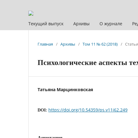
Текущий выпуск
Архивы
О журнале
Ре
Главная
/
Архивы
/
Том 11 № 62 (2018)
/
Стать
Психологические аспекты те
Татьяна Марцинковская
https://doi.org/10.54359/ps.v11i62.249
DOI:
Аннотация