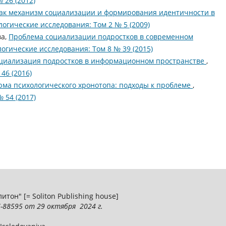
 26 (2012)
ак механизм социализации и формирования идентичности в
логические исследования: Том 2 № 5 (2009)
ва,
Проблема социализации подростков в современном
огические исследования: Том 8 № 39 (2015)
циализация подростков в информационном пространстве
,
46 (2016)
рма психологического хронотопа: подходы к проблеме
,
 54 (2017)
тон" [= Soliton Publishing house]
-88595
от 29 октября 2024 г.