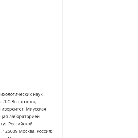
ихологических наук,
 Л.С.Выготского,
ниверситет, Миусская
ующая лабораторией
тут Российской
4, 125009 Москва, Россия;