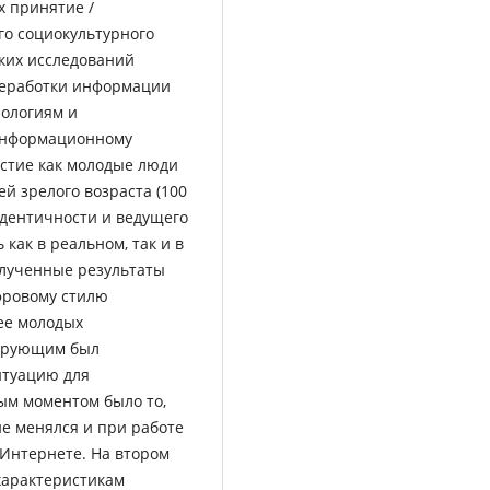
х принятие /
го социокультурного
ких исследований
реработки информации
ологиям и
 информационному
стие как молодые люди
дей зрелого возраста (100
 идентичности и ведущего
как в реальном, так и в
олученные результаты
фровому стилю
ее молодых
нирующим был
итуацию для
ым моментом было то,
е менялся и при работе
 Интернете. На втором
характеристикам