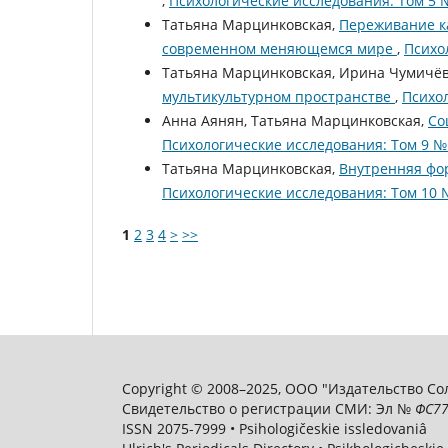
,
Психологические исследования: Том 5 №
Татьяна Марцинковская,
Переживание к
современном меняющемся мире
,
Психо
Татьяна Марцинковская, Ирина Чумичё
мультикультурном пространстве
,
Психол
Анна Аянян, Татьяна Марцинковская,
Со
Психологические исследования: Том 9 № 
Татьяна Марцинковская,
Внутренняя фо
Психологические исследования: Том 10 №
1
2
3
4
>
>>
Copyright © 2008–2025, ООО "Издательство Соли
Свидетельство о регистрации СМИ: Эл №
ФС
77
ISSN 2075-7999 • Psihologičeskie issledovaniâ