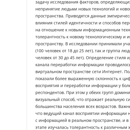
задачу исследования факторов, определяющи
непринятие людьми новых технологий и ново
пространства. Приводятся данные эмпиричес
влияния стилей идентичности и способов пе
на отношение к новым информационным техн
толерантность к новому технологическому и
пространству. В исследовании принимали уча
(100 человек от 18 до 25 лет), так и группа лю
человек от 30 до 45 лет). Определение стиля
канала переработки информации проводилось 
виртуальном пространстве сети Интернет. П
показали более выраженную склонность к ци
восприятия и переработки информации у бол
респондентов. При этом у обеих групп доми
визуальный способ, что отражает реальную с
большинства населения всех возрастов. Важн
что ведущий канал восприятии информации н
с информацией в реальном пространстве, и в
этапе изучалась толерантность к различным 