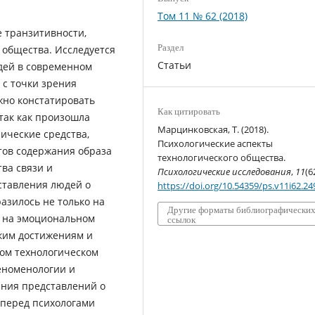
Том 11 № 62 (2018)
 транзитивности,
Раздел
 общества. Исследуется
Статьи
дей в современном
 с точки зрения
жно констатировать
Как цитировать
так как произошла
Марцинковская, Т. (2018).
ические средства,
Психологические аспекты
тов содержания образа
технологического общества.
ва связи и
Психологические исследования
,
11
(6
ставления людей о
https://doi.org/10.54359/ps.v11i62.24
азилось не только на
Другие форматы библиографически
и на эмоциональном
ссылок
ким достижениям и
ом технологическом
еноменологии и
ния представлений о
 перед психологами