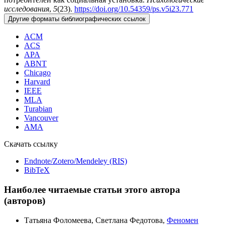
исследования
,
5
(23).
https://doi.org/10.54359/ps.v5i23.771
Другие форматы библиографических ссылок
ACM
ACS
APA
ABNT
Chicago
Harvard
IEEE
MLA
Turabian
Vancouver
AMA
Скачать ссылку
Endnote/Zotero/Mendeley (RIS)
BibTeX
Наиболее читаемые статьи этого автора
(авторов)
Татьяна Фоломеева, Светлана Федотова,
Феномен