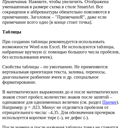
Примечания.
Нажмите, чтобы увеличить. Отображена
уменьшенная в размере схема в стиле SmartArt. Все
сокращения и аббревиатуры обязательно поясняются в
примечаниях. Заголовок – "ПримечаниЯ", даже если
примечание всего одно [в конце стоит точка].
Таблицы
При создании таблицы рекомендуется использовать
возможности Word или Excel. Не используются таблицы,
набранные вручную (с помощью большого числа пробелов,
без использования ячеек).
Свойства таблицы – по умолчанию. Не применяются:
вертикальная ориентация текста, заливка, переносы,
диагональное разбиение ячеек и др. специальное
форматирование.
В математических выражениях до и после математических
знаков стоит пробел; количество знаков после запятой –
одинаковое для одноименных величин (см. раздел
Прочее
).
Например: p = ,023. Минус не отделяется пробелом от
отрицательного числа: –4,35. Для обозначения прочерков
используется короткое тире (–), не дефис (-).
После номера и после названия таблицы точка не ставится.