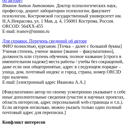
об авторе
]
Иванов Антон Антонович.
Доктор психологических наук,
профессор, доцент лаборатории психологии, факультет
психологии, Костромской государственный университет им.
Н.А.Некрасова, ул. 1 Мая, д. 4, 156001 Кострома, Россия.
ORCOD: 564XX-455
E-mail: ivanov@nnnnn.ru
Для справки. Перечень сведений об авторе
ФИО полностью, курсивом.
[Точка – далее с большой буквы]
Ученая степень, ученое звание [звание – факультативно],
должность или ступень обучения, полное название [строго в
именительном падеже] места работы / учебы без сокращений,
даже если они общепринятые, адрес в следующем порядке –
улица, дом, почтовый индекс и город, страна, номер ORCID
при наличии.
E-mail: [электронный адрес Иванова А.А.]
[Факультативно автор по своему усмотрению указывает о себе
иные дополнительные сведения (участие в научных проектах,
область интересов, адрес персональной web-страницы и т.п.).
Если авторов несколько, можно указать только один полный
почтовый адрес для переписки.]
Конфликт интересов