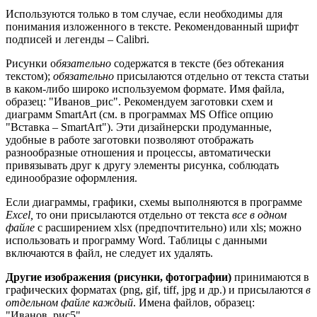
Используются только в том случае, если необходимы для
понимания изложенного в тексте. Рекомендованный шрифт
подписей и легенды – Calibri.
Рисунки о
бязательно
содержатся в тексте (без обтекания
текстом);
обязательно
присылаются отдельно от текста статьи
в каком-либо широко используемом формате. Имя файла,
образец: "Иванов_рис". Рекомендуем заготовки схем и
диаграмм SmartArt (см. в программах MS Office опцию
"Вставка – SmartArt"). Эти дизайнерски продуманные,
удобные в работе заготовки позволяют отображать
разнообразные отношения и процессы, автоматически
привязывать друг к другу элементы рисунка, соблюдать
единообразие оформления.
Если диаграммы, графики, схемы выполняются в программе
Excel,
то они присылаются отдельно от текста
все в одном
файле
с расширением xlsx (предпочтительно) или xls; можно
использовать и программу Word. Таблицы с данными
включаются в файл, не следует их удалять.
Другие изображения (рисунки, фотографии)
принимаются в
графических форматах (png, gif, tiff, jpg и др.) и присылаются
в
отдельном файле каждый
. Имена файлов, образец:
"Иванов_рис5".