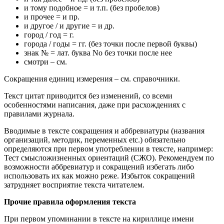
и тому подобное = и т.п. (без пробелов)
и прочее = и пр.
и другое / и другие = и др.
город / год = г.
города / годы = гг. (без точки после первой буквы)
знак № = лат. буква No без точки после нее
смотри – см.
Сокращения единиц измерения – см. справочники.
Текст цитат приводится без изменений, со всеми
особенностями написания, даже при расхождениях с
правилами журнала.
Вводимые в тексте сокращения и аббревиатуры (названия
организаций, методик, переменных etc.) обязательно
определяются при первом употреблении в тексте, например:
Тест cмысложизненных ориентаций (СЖО). Рекомендуем по
возможности аббревиатур и сокращений избегать либо
использовать их как можно реже. Избыток сокращений
затрудняет восприятие текста читателем.
Прочие правила оформления текста
При первом упоминании в тексте на кириллице имени