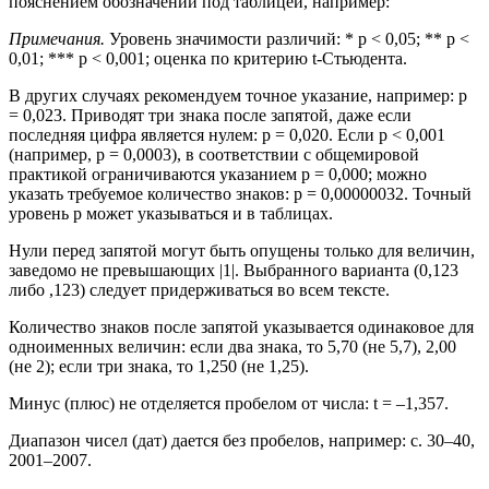
пояснением обозначений под таблицей, например:
Примечания.
Уровень значимости различий: * p < 0,05; ** p <
0,01; *** p < 0,001; оценка по критерию t-Cтьюдента.
В других случаях рекомендуем точное указание, например: p
= 0,023. Приводят три знака после запятой, даже если
последняя цифра является нулем: p = 0,020. Если p < 0,001
(например, p = 0,0003), в соответствии с общемировой
практикой ограничиваются указанием p = 0,000; можно
указать требуемое количество знаков: p = 0,00000032. Точный
уровень p может указываться и в таблицах.
Нули перед запятой могут быть опущены только для величин,
заведомо не превышающих |1|. Выбранного варианта (0,123
либо ,123) следует придерживаться во всем тексте.
Количество знаков после запятой указывается одинаковое для
одноименных величин: если два знака, то 5,70 (не 5,7), 2,00
(не 2); если три знака, то 1,250 (не 1,25).
Минус (плюс) не отделяется пробелом от числа: t = –1,357.
Диапазон чисел (дат) дается без пробелов, например: с. 30–40,
2001–2007.