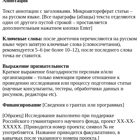
Аннотация
Текст аннотации с заголовками. Микроавтореферат статьи –
на русском языке. [Все параграфы (абзацы) текста отделяются
один от другого пустой строкой – проставляется
дополнительным нажатием кнопки Enter]
Ключевые слова:
после двоеточия перечисляются на русском
языке через запятую ключевые слова (словосочетания),
рекомендуется 5–6 (не более 10–12), после последнего слова
точка не ставится.
Выражение признательности
Краткое выражение благодарности персонам и/или
организациям – только имеющим прямое отношение к
проведению исследования или процессу подготовки статьи
(научные консультанты, тестеры, обработчики данных и
рисунков, редакторы etc).
Финансирование
[Сведения о грантах или программах]
[Образец] Исследование выполнено при поддержке
Российского гуманитарного научного фонда, проект ХХ-ХХ-
ХХХХХ. [Приводится номер проекта; символ № не
употребляется. Название приводится факультативно, в
кавычках после указанного номера проекта.]