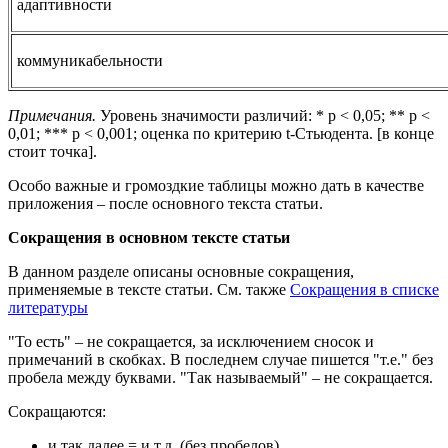
адаптивности
коммуникабельности
Примечания.
Уровень значимости различий: * p < 0,05; ** p <
0,01; *** p < 0,001; оценка по критерию t-Cтьюдента. [в конце
стоит точка].
Особо важные и громоздкие таблицы можно дать в качестве
приложения – после основного текста статьи.
Сокращения в основном тексте статьи
В данном разделе описаны основные сокращения,
применяемые в тексте статьи. См. также
Сокращения в списке
литературы
"То есть" – не сокращается, за исключением сносок и
примечаний в скобках. В последнем случае пишется "т.е." без
пробела между буквами. "Так называемый" – не сокращается.
Сокращаются:
и так далее = и т.д. (без пробелов)