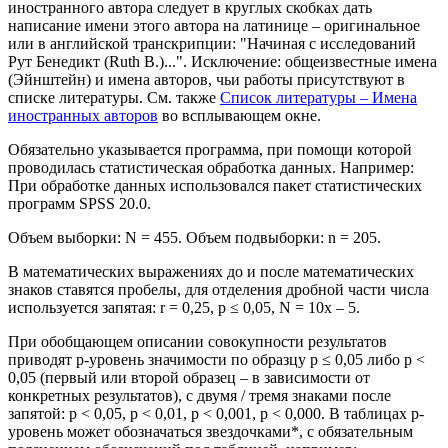
иностранного автора следует в круглых скобках дать
написание имени этого автора на латинице – оригинальное
или в английской транскрипции: "Начиная с исследований
Рут Бенедикт (Ruth B.)...". Исключение: общеизвестные имена
(Эйнштейн) и имена авторов, чьи работы присутствуют в
списке литературы. См. также
Список литературы – Имена
иностранных авторов
во всплывающем окне.
Обязательно указывается программа, при помощи которой
проводилась статистическая обработка данных. Например:
При обработке данных использовался пакет статистических
программ SPSS 20.0.
Объем выборки: N = 455. Объем подвыборки: n = 205.
В математических выражениях до и после математических
знаков ставятся пробелы, для отделения дробной части числа
используется запятая: r = 0,25, p ≤ 0,05, N = 10x – 5.
При обобщающем описании совокупности результатов
приводят p-уровень значимости по образцу p ≤ 0,05 либо p <
0,05 (первый или второй образец – в зависимости от
конкретных результатов), с двумя / тремя знаками после
запятой: p < 0,05, p < 0,01, p < 0,001, p < 0,000. В таблицах p-
уровень может обозначаться звездочками*, с обязательным