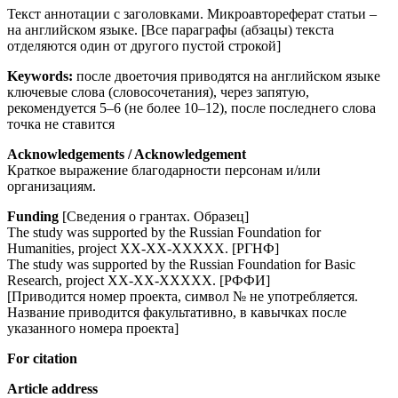
Текст аннотации с заголовками. Микроавтореферат статьи –
на английском языке. [Все параграфы (абзацы) текста
отделяются один от другого пустой строкой]
Keywords:
после двоеточия приводятся на английском языке
ключевые слова (словосочетания), через запятую,
рекомендуется 5–6 (не более 10–12), после последнего слова
точка не ставится
Acknowledgements / Acknowledgement
Краткое выражение благодарности персонам и/или
организациям.
Funding
[Сведения о грантах. Образец]
The study was supported by the Russian Foundation for
Humanities, project ХХ-ХХ-ХХХХХ. [РГНФ]
The study was supported by the Russian Foundation for Basic
Research, project ХХ-ХХ-ХХХХХ. [РФФИ]
[Приводится номер проекта, символ № не употребляется.
Название приводится факультативно, в кавычках после
указанного номера проекта]
For citation
Article address