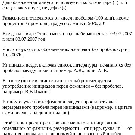
Для обозначения минуса используется короткое тире (–) или
спец. знак минуса, не дефис (-).
Размерности отделяются от чисел пробелом (100 млн), кроме
процентов / промилле, градусов / минут: 50%, 20º.
Все даты в виде "число.месяц.год" набираются так: 03.07.2007
г. или 03.07.2007 год.
Числа с буквами в обозначениях набирают без пробелов: рис.
1а, 2007b.
Инициалы везде, включая список литературы, печатаются без
пробелов между ними, например: А.В., но не А. В.
В тексте (но не в списке литературы) рекомендуется
употребление инициалов перед фамилией – без пробелов,
например: В.В.Иванов.
В ином случае после фамилии следует проставить знак
неразрывного пробела перед инициалами (например, в цитате
фамилия указана до инициалов).
Чтобы при просмотре на экране монитора инициалы не
отделялись от фамилий, размерности – от цифр, буква "г." – от
названия города и т.п., используйте неразрывный пробел,