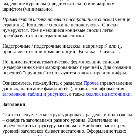
выделение курсивом (предпочтительно) или жирным
шрифтом (минимально).
Применяются исключительно постраничные сноски
(в конце
страницы). Концевые
сноски не используются. Сноски
нумеруются. Уже имеющиеся концевые сноски легко
преобразуются в постраничные сноски.
Надстрочные / подстрочные индексы, например r² или t₂,
проставляются при помощи опций "Вставка – Символ".
Не применяется автоматическое формирование списков
(нумерованных или маркированных перечней). Для создания
перечней "вручную" используются только тире или цифры.
Ознакомьтесь, пожалуйста, с разделом
Прочее
(представление
данных, написание фамилий etc.), правилами оформления
заголовков
,
таблиц и рисунков
, а также
ссылок на источники
.
Заголовки
Статью следует четко структурировать, разделы и подразделы
– снабдить заголовками разного уровня. Желательно не
переусложнять структуру заголовков. Наиболее часто трех
уровней заголовков бывает достаточно. Оформление таких